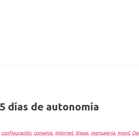
5 días de autonomía
,
configuración
,
consejos
,
Internet
,
líneas
,
mensajeria
,
movil
,
Op