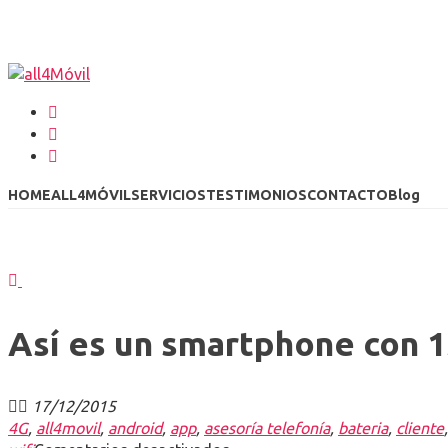
HOME
ALL4MÓVIL
SERVICIOS
TESTIMONIOS
CONTACTO
Blog
Así es un smartphone con 1
17/12/2015
4G
,
all4movil
,
android
,
app
,
asesoría telefonía
,
bateria
,
cliente