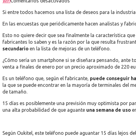
en
wifi
Comentarios desactivados
Así
Si entre todos hacemos una lista de deseos para la industria 
es
un
En las encuestas que periódicamente hacen analistas y fabric
smartphone
con
Esto no quiere decir que sea finalmente la característica que
15
fabricantes lo saben y es la razón por la que resulta frust
días
secundario
en la lista de mejoras de un teléfono.
de
¿Cómo sería un smartphone si se diseñara pensando, ante to
autonomía
venta a finales de enero por un precio aproximado de 220 eu
Es un teléfono que, según el fabricante,
puede conseguir ha
la que se puede encontrar en la mayoría de terminales del 
de tamaño.
15 días es posiblemente una previsión muy optimista por part
una alta probabilidad de que aguante
una semana de uso
en
Según Oukitel, este teléfono puede aguantar 15 días lejos de