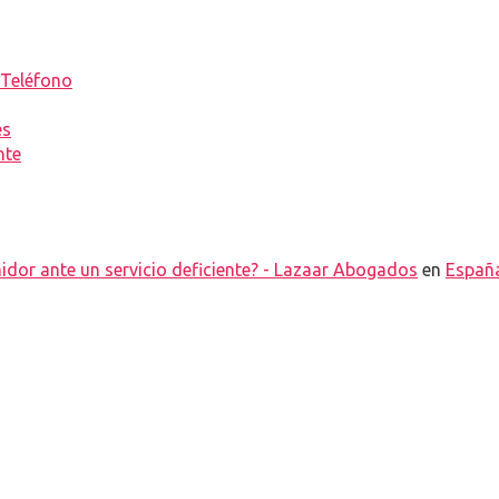
 Teléfono
es
nte
idor ante un servicio deficiente? - Lazaar Abogados
en
España