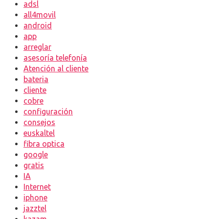
adsl
all4movil
android
app
arreglar
asesoría telefonía
Atención al cliente
bateria
cliente
cobre
configuración
consejos
euskaltel
fibra optica
google
gratis
IA
Internet
iphone
jazztel