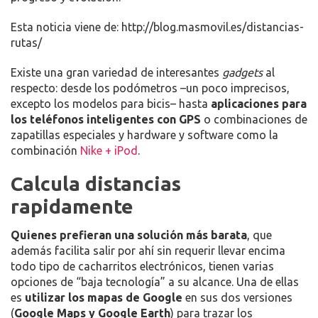
O
EN
Esta noticia viene de: http://blog.masmovil.es/distancias-
BICI
rutas/
SIN
NECESIDAD
Existe una gran variedad de interesantes
gadgets
al
DE
respecto: desde los podómetros –un poco imprecisos,
UN
excepto los modelos para bicis– hasta
aplicaciones para
GPS
los teléfonos inteligentes con GPS
o combinaciones de
zapatillas especiales y hardware y software como la
combinación
Nike + iPod
.
Calcula distancias
rapidamente
Quienes prefieran una solución más barata
, que
además facilita salir por ahí sin requerir llevar encima
todo tipo de cacharritos electrónicos, tienen varias
opciones de “baja tecnología” a su alcance. Una de ellas
es
utilizar los mapas de Google
en sus dos versiones
(
Google Maps y Google Earth
) para trazar los