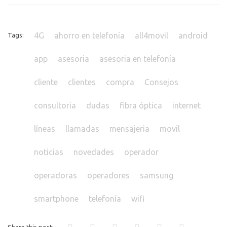
4G
ahorro en telefonía
all4movil
android
Tags:
app
asesoria
asesoria en telefonía
cliente
clientes
compra
Consejos
consultoria
dudas
fibra óptica
internet
líneas
llamadas
mensajeria
movil
noticias
novedades
operador
operadoras
operadores
samsung
smartphone
telefonía
wifi
Share this post: