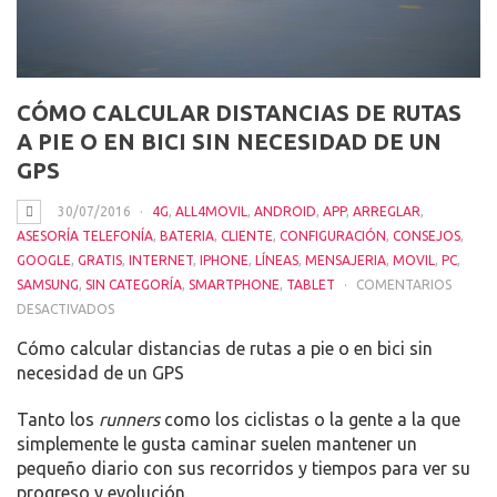
CÓMO CALCULAR DISTANCIAS DE RUTAS
A PIE O EN BICI SIN NECESIDAD DE UN
GPS
30/07/2016
4G
,
ALL4MOVIL
,
ANDROID
,
APP
,
ARREGLAR
,
ASESORÍA TELEFONÍA
,
BATERIA
,
CLIENTE
,
CONFIGURACIÓN
,
CONSEJOS
,
GOOGLE
,
GRATIS
,
INTERNET
,
IPHONE
,
LÍNEAS
,
MENSAJERIA
,
MOVIL
,
PC
,
SAMSUNG
,
SIN CATEGORÍA
,
SMARTPHONE
,
TABLET
COMENTARIOS
EN
DESACTIVADOS
CÓMO
Cómo calcular distancias de rutas a pie o en bici sin
CALCULAR
necesidad de un GPS
DISTANCIAS
DE
Tanto los
runners
como los ciclistas o la gente a la que
RUTAS
simplemente le gusta caminar suelen mantener un
A
pequeño diario con sus recorridos y tiempos para ver su
PIE
progreso y evolución.