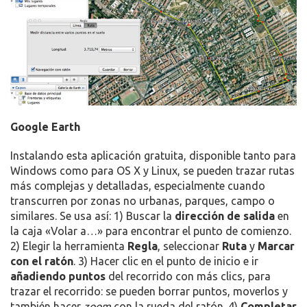
Google Earth
Instalando esta aplicación gratuita, disponible tanto para
Windows como para OS X y Linux, se pueden trazar rutas
más complejas y detalladas, especialmente cuando
transcurren por zonas no urbanas, parques, campo o
similares. Se usa así: 1) Buscar la
dirección de salida
en
la caja «Volar a…» para encontrar el punto de comienzo.
2) Elegir la herramienta
Regla
, seleccionar
Ruta
y
Marcar
con el ratón
. 3) Hacer clic en el punto de inicio e ir
añadiendo puntos
del recorrido con más clics, para
trazar el recorrido: se pueden borrar puntos, moverlos y
también hacer
zoom
con la rueda del ratón. 4)
Completar