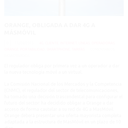
ORANGE, OBLIGADA A DAR 4G A
MÁSMÓVIL
11/06/2015
4G
,
CLIENTE
,
INTERNET
,
LÍNEAS
,
OPERADORAS
,
ORANGE
,
PORTABILIDAD
,
SMARTPHONE
,
TARIFAS
COMENTARIOS
EN
DESACTIVADOS
ORANGE,
El regulador obliga por primera vez a un operador a dar
OBLIGADA
la nueva tecnología móvil a un virtual.
A
DAR
La Comisión Nacional de los Mercados y la Competencia
4G
(CNMC),
el regulador del sector de telecomunicaciones,
A
ha tomado una decisión trascendental para configurar el
MÁSMÓVIL
futuro del sector: ha decidido obligar a Orange a dar
acceso de forma cautelar a su red de 4G a MasMóvil.
Orange deberá presentar una oferta mayorista completa
adaptada a la estructura de MasMóvil en un plazo de 10