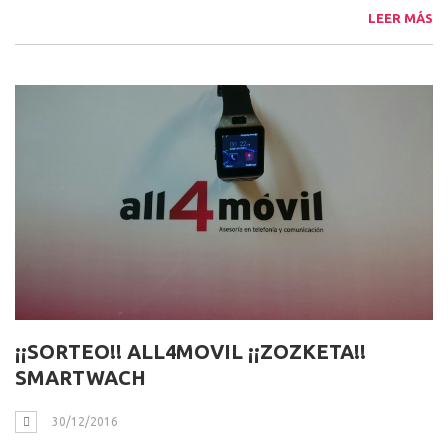
hubieras pensado que
existen (y que además
son muy útiles)
LEER MÁS