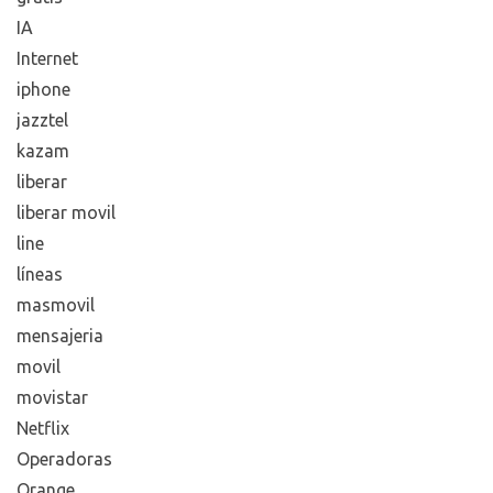
configuración
consejos
euskaltel
fibra optica
google
gratis
IA
Internet
iphone
jazztel
kazam
liberar
liberar movil
line
líneas
masmovil