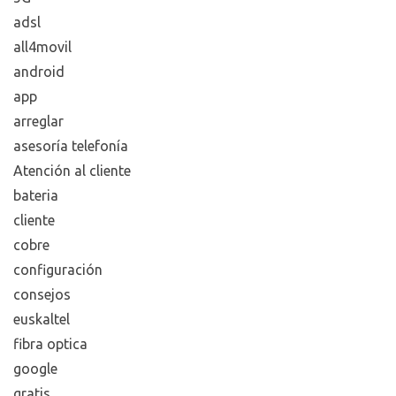
julio 2014
Categorías
4G
5G
adsl
all4movil
android
app
arreglar
asesoría telefonía
Atención al cliente
bateria
cliente
cobre