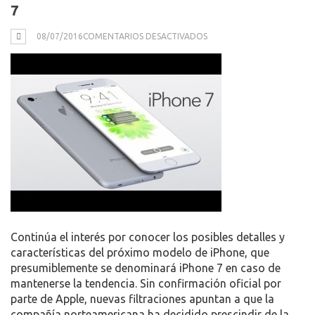
7
EN
08/07/2016
COMENTARIOS DESACTIVADOS
APPLE
PRESCINDIRÁ
DEL
MODELO
DE
16
GB
DE
MEMORIA
EN
EL
PRÓXIMO
Continúa el interés por conocer los posibles detalles y
IPHONE
características del próximo modelo de iPhone, que
7
presumiblemente se denominará iPhone 7 en caso de
mantenerse la tendencia. Sin confirmación oficial por
parte de Apple, nuevas filtraciones apuntan a que la
compañía norteamericana ha decidido prescindir de la