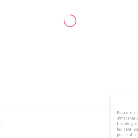
ASHX
Para ofrece
almacenar y
tecnologías
las identifi
puede afect