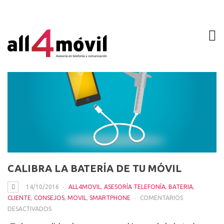
CALIBRA LA BATERÍA DE TU MÓVIL
14/10/2016
ALL4MOVIL
,
ASESORÍA TELEFONÍA
,
BATERIA
,
CLIENTE
,
CONSEJOS
,
MOVIL
,
SMARTPHONE
COMENTARIOS
EN
DESACTIVADOS
CALIBRA