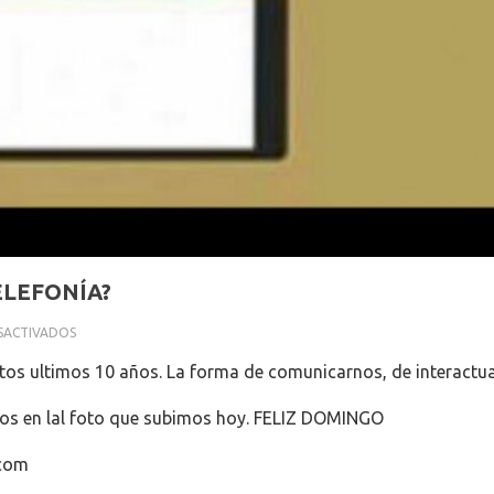
ELEFONÍA?
EN
SACTIVADOS
¿COMO
tos ultimos 10 años. La forma de comunicarnos, de interactua
HA
EVOLUCIONADO
ros en lal foto que subimos hoy. FELIZ DOMINGO
LA
TELEFONÍA?
.com