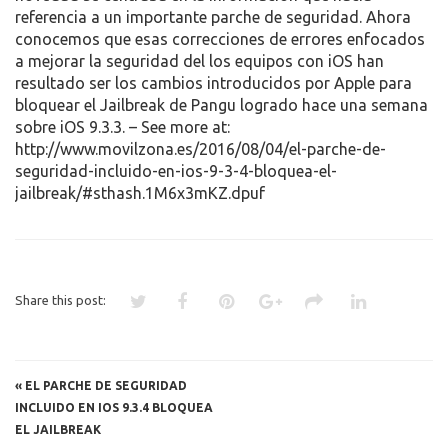
referencia a un importante parche de seguridad. Ahora
MORE
conocemos que esas correcciones de errores enfocados
AT:
a mejorar la seguridad del los equipos con iOS han
HTTP://WWW.MOVILZONA.E
resultado ser los cambios introducidos por Apple para
PARCHE-
bloquear el Jailbreak de Pangu logrado hace una semana
DE-
sobre iOS 9.3.3. – See more at:
SEGURIDAD-
http://www.movilzona.es/2016/08/04/el-parche-de-
INCLUIDO-
seguridad-incluido-en-ios-9-3-4-bloquea-el-
EN-
jailbreak/#sthash.1M6x3mKZ.dpuf
IOS-
9-
3-
4-
BLOQUEA-
Share this post:
EL-
JAILBREAK/#STHASH.1M6
«
EL PARCHE DE SEGURIDAD
INCLUIDO EN IOS 9.3.4 BLOQUEA
EL JAILBREAK