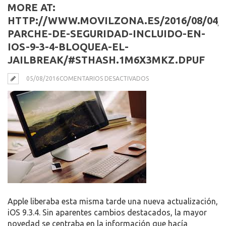
MORE AT:
HTTP://WWW.MOVILZONA.ES/2016/08/04/
PARCHE-DE-SEGURIDAD-INCLUIDO-EN-
IOS-9-3-4-BLOQUEA-EL-
JAILBREAK/#STHASH.1M6X3MKZ.DPUF
EN
05/08/2016
COMENTARIOS DESACTIVADOS
EL
PARCHE
DE
SEGURIDAD
INCLUIDO
EN
IOS
9.3.4
BLOQUEA
EL
Apple liberaba esta misma tarde una nueva actualización,
JAILBREAK
iOS 9.3.4. Sin aparentes cambios destacados, la mayor
–
novedad se centraba en la información que hacía
SEE