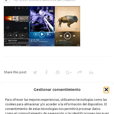
MEJORES
REPRODCTORES
Share this post:
Gestionar consentimiento
«
LOS MEJORES REPRODUCTORES
DE MÚSICA PARA ANDROID
Para ofrecer las mejores experiencias, utilizamos tecnologías como las
cookies para almacenar y/o acceder a la información del dispositivo. El
Comments are closed.
consentimiento de estas tecnologías nos permitirá procesar datos
como el comportamiento de navegación o las identificaciones únicas en