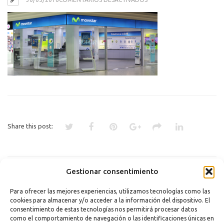
MOVISTAR1
Share this post:
«
MOVISTAR EMPIEZA A COBRAR
Gestionar consentimiento
EL EXCESO EN CONSUMO DE
DATOS EN EL MÓVIL
Para ofrecer las mejores experiencias, utilizamos tecnologías como las
cookies para almacenar y/o acceder a la información del dispositivo. El
Comments are closed.
consentimiento de estas tecnologías nos permitirá procesar datos
como el comportamiento de navegación o las identificaciones únicas en