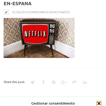
EN-ESPANA
EN
01/06/2016
COMENTARIOS DESACTIVADOS
NETFLIX-
YA-
ESTA-
ENTRE-
LOS-
DIEZ-
SITIOS-
QUE-
MAS-
TRAFICO-
GENERAN-
EN-
ESPANA
Share this post:
«
POR QUÉ LA COMPRA DE
Gestionar consentimiento