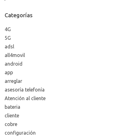
Categorías
4G
5G
adsl
all4movil
android
app
arreglar
asesoría telefonía
Atención al cliente
bateria
cliente
cobre
configuración