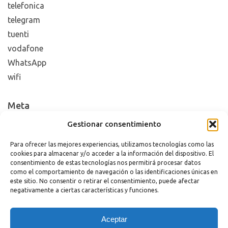
telefonica
telegram
tuenti
vodafone
WhatsApp
wifi
Meta
Gestionar consentimiento
Acceder
Feed de entradas
Para ofrecer las mejores experiencias, utilizamos tecnologías como las
cookies para almacenar y/o acceder a la información del dispositivo. El
Feed de comentarios
consentimiento de estas tecnologías nos permitirá procesar datos
WordPress.org
como el comportamiento de navegación o las identificaciones únicas en
este sitio. No consentir o retirar el consentimiento, puede afectar
negativamente a ciertas características y funciones.
Copyright 2023 |
Aviso legal
|
Política de cookies
Aceptar