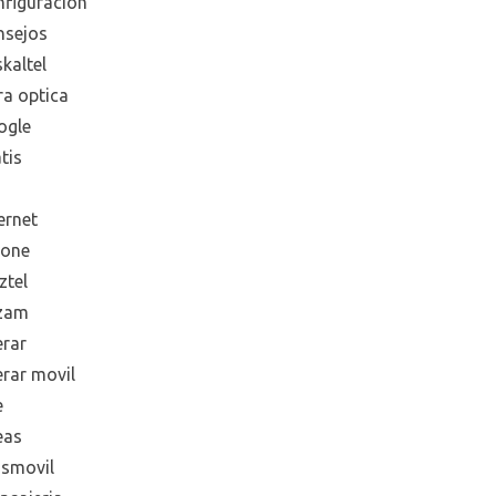
nfiguración
nsejos
kaltel
ra optica
ogle
tis
ernet
hone
ztel
zam
erar
erar movil
e
eas
smovil