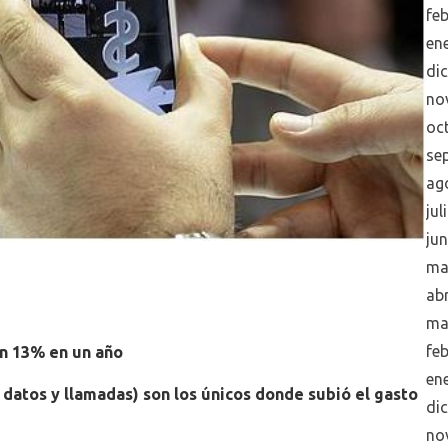
fe
en
di
no
oc
se
ag
jul
ju
ma
abr
ma
fe
un 13% en un año
en
datos y llamadas) son los únicos donde subió el gasto
di
no