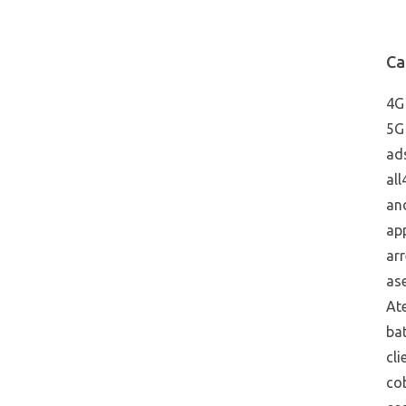
Ca
4G
5G
ad
all
an
ap
arr
ase
Ate
bat
cli
co