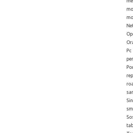
me
mo
mo
Net
Op
Or
Pc
pe
Po
re
ro
sa
Sin
sm
Sos
tab