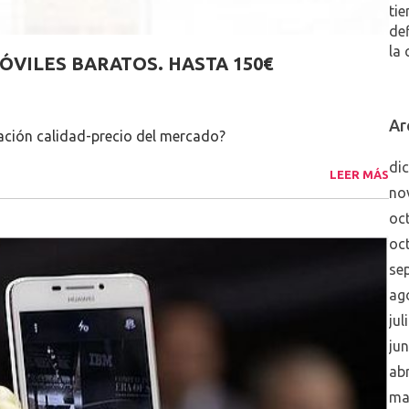
tie
de
la 
VILES BARATOS. HASTA 150€
Ar
lación calidad-precio del mercado?
di
LEER MÁS
no
oc
oc
se
ag
jul
ju
abr
ma