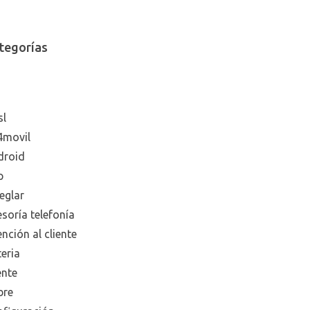
tegorías
sl
4movil
droid
p
eglar
soría telefonía
nción al cliente
eria
ente
bre