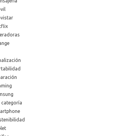
nsajeria
vil
vistar
flix
eradoras
ange
nalización
rtabilidad
paración
aming
msung
 categoría
artphone
tenibilidad
let