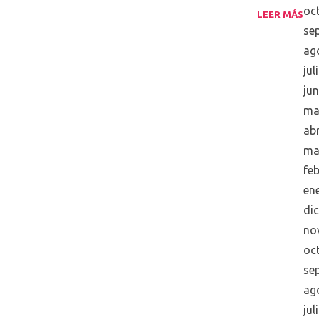
oc
LEER MÁS
se
ag
jul
ju
ma
abr
ma
fe
en
di
no
oc
se
ag
jul