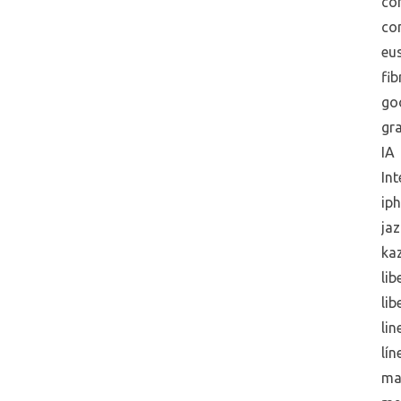
co
co
eus
fib
go
gra
IA
Int
ip
jaz
ka
lib
lib
lin
lín
ma