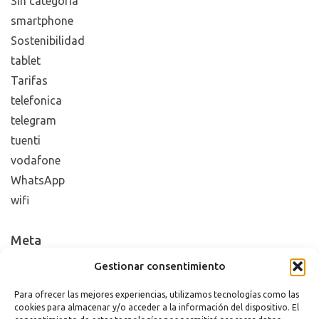
Sin categoría
smartphone
Sostenibilidad
tablet
Tarifas
telefonica
telegram
tuenti
vodafone
WhatsApp
wifi
Meta
Gestionar consentimiento
Acceder
Feed de entradas
Para ofrecer las mejores experiencias, utilizamos tecnologías como las
cookies para almacenar y/o acceder a la información del dispositivo. El
Feed de comentarios