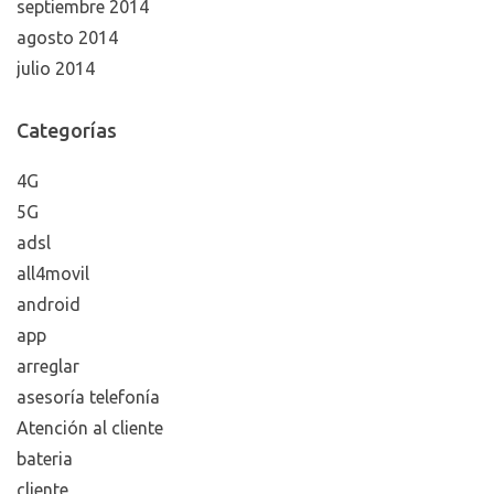
septiembre 2014
agosto 2014
julio 2014
Categorías
4G
5G
adsl
all4movil
android
app
arreglar
asesoría telefonía
Atención al cliente
bateria
cliente