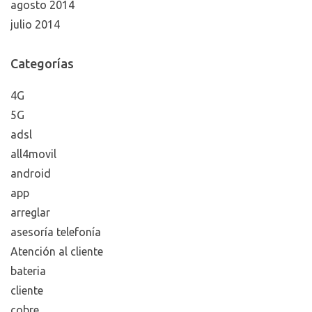
agosto 2014
julio 2014
Categorías
4G
5G
adsl
all4movil
android
app
arreglar
asesoría telefonía
Atención al cliente
bateria
cliente
cobre