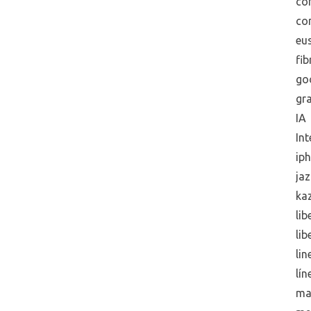
co
co
eus
fib
go
gra
IA
Int
ip
jaz
ka
lib
lib
lin
lín
ma