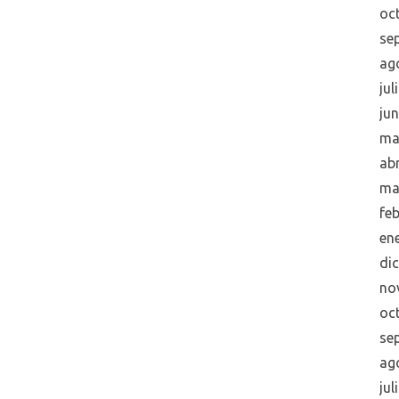
oc
se
ag
jul
ju
ma
abr
ma
fe
en
di
no
oc
se
ag
jul