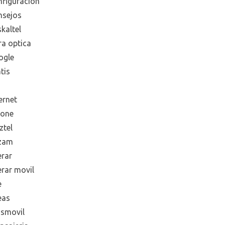
nfiguración
nsejos
kaltel
ra optica
ogle
tis
ernet
hone
ztel
zam
erar
erar movil
e
eas
smovil