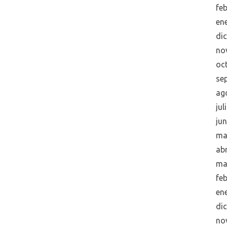
fe
en
di
no
oc
se
ag
jul
ju
ma
abr
ma
fe
en
di
no