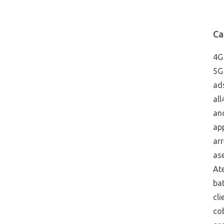
Ca
4G
5G
ad
all
an
ap
arr
ase
Ate
bat
cli
co