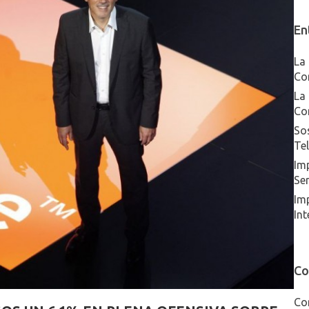
En
La 
Co
La 
Co
Sos
Te
Imp
Ser
Im
Int
Co
Co