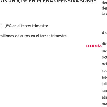
OS UN 6,1% EN PLENA OFENSIVA SOBRE
tie
de
la 
 11,8% en el tercer trimestre
Ar
llones de euros en el tercer trimestre,
di
LEER MÁS
no
oc
oc
se
ag
jul
ju
abr
ma