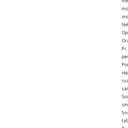
me
mo
mo
Net
Op
Or
Pc
pe
Po
re
ro
sa
Sin
sm
Sos
tab