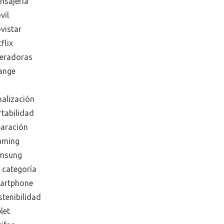
nsajeria
vil
vistar
flix
eradoras
ange
nalización
rtabilidad
paración
aming
msung
 categoría
artphone
tenibilidad
let