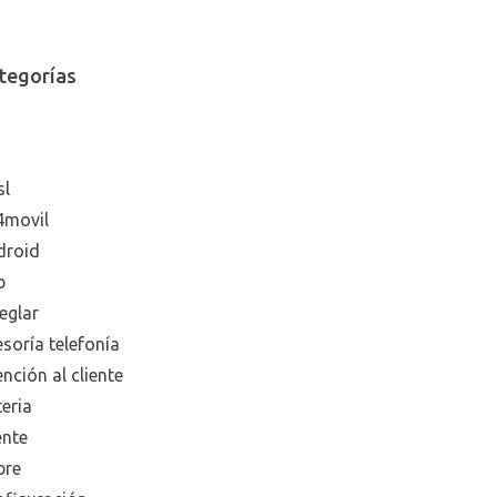
tegorías
sl
4movil
droid
p
eglar
soría telefonía
nción al cliente
eria
ente
bre