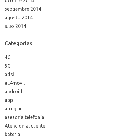
octubre 2014
septiembre 2014
agosto 2014
julio 2014
Categorías
4G
5G
adsl
all4movil
android
app
arreglar
asesoría telefonía
Atención al cliente
bateria