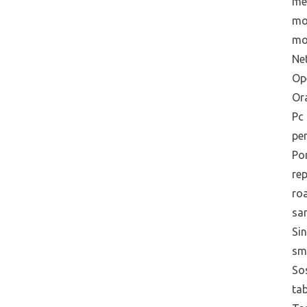
me
mo
mo
Net
Op
Or
Pc
pe
Po
re
ro
sa
Sin
sm
Sos
tab