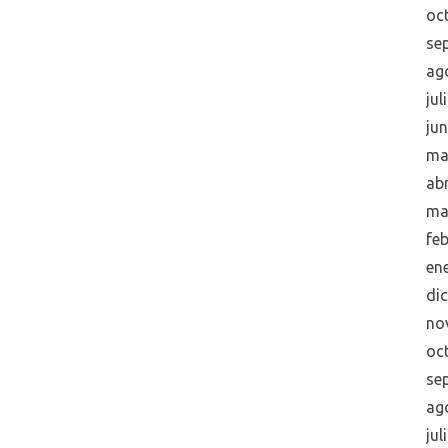
oc
se
ag
jul
ju
ma
abr
ma
fe
en
di
no
oc
se
ag
jul