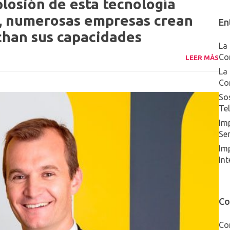
losión de esta tecnología
, numerosas empresas crean
En
chan sus capacidades
La 
Co
LEER MÁS
La 
Co
Sos
Te
Imp
Ser
Im
Int
Co
Co