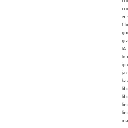
co
co
eus
fib
go
gra
IA
Int
ip
jaz
ka
lib
lib
lin
lín
ma