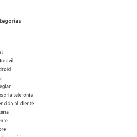
tegorías
sl
4movil
droid
p
eglar
soría telefonía
nción al cliente
eria
ente
bre