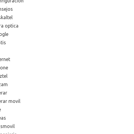
nfiguración
nsejos
kaltel
ra optica
ogle
tis
ernet
hone
ztel
zam
erar
erar movil
e
eas
smovil