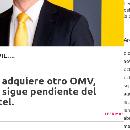
tie
de
la 
Ar
di
IL….
no
oc
oc
adquiere otro OMV,
se
 sigue pendiente del
ag
el.
jul
ju
LEER MÁS
abr
ma