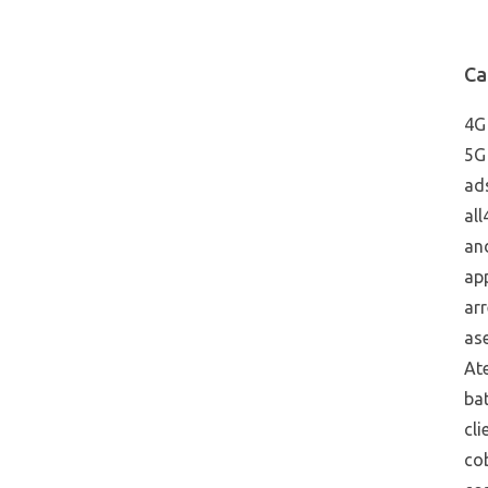
Ca
4G
5G
ad
all
an
ap
arr
ase
Ate
bat
cli
co