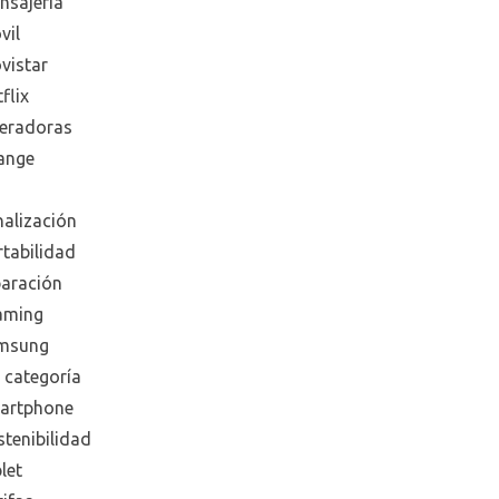
nsajeria
vil
vistar
flix
eradoras
ange
nalización
rtabilidad
paración
aming
msung
 categoría
artphone
tenibilidad
let