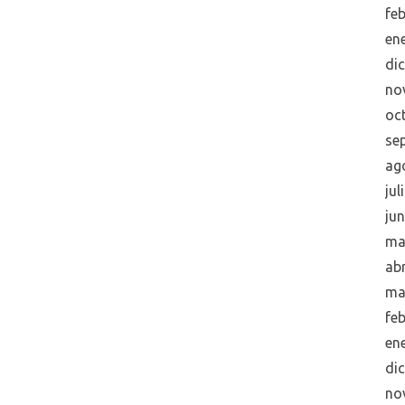
fe
en
di
no
oc
se
ag
jul
ju
ma
abr
ma
fe
en
di
no