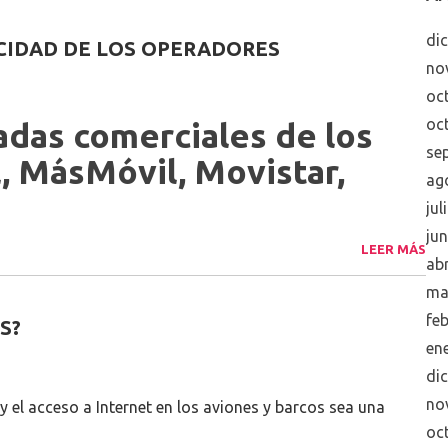
di
ICIDAD DE LOS OPERADORES
no
oc
oc
adas comerciales de los
se
, MásMóvil, Movistar,
ag
jul
ju
LEER MÁS
abr
ma
fe
S?
en
di
no
 el acceso a Internet en los aviones y barcos sea una
oc