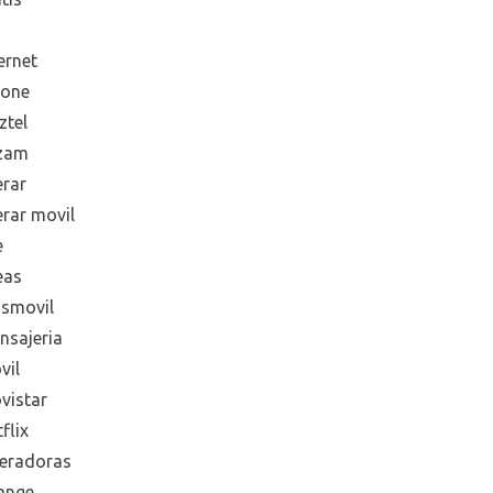
ernet
hone
ztel
zam
erar
erar movil
e
eas
smovil
nsajeria
vil
vistar
flix
eradoras
ange