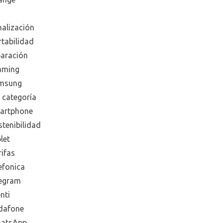
nalización
rtabilidad
paración
aming
msung
 categoría
artphone
tenibilidad
let
ifas
efonica
legram
nti
dafone
atsApp