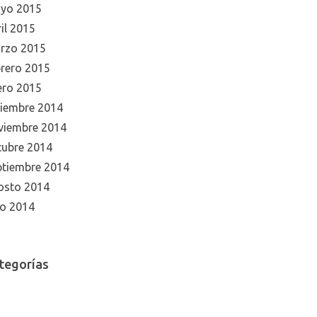
yo 2015
il 2015
rzo 2015
brero 2015
ero 2015
ciembre 2014
viembre 2014
tubre 2014
ptiembre 2014
osto 2014
io 2014
tegorías