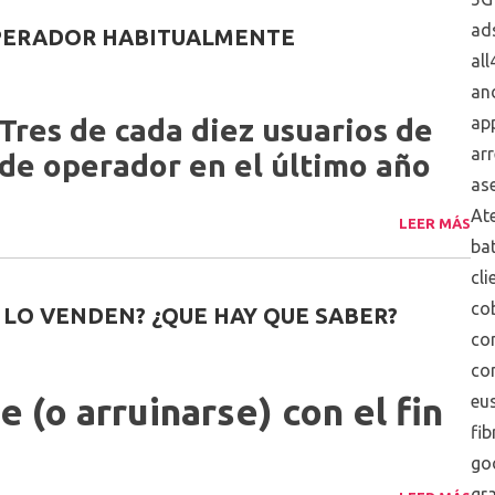
ad
OPERADOR HABITUALMENTE
all
an
res de cada diez usuarios de
ap
arr
de operador en el último año
ase
Ate
LEER MÁS
bat
cli
co
LO VENDEN? ¿QUE HAY QUE SABER?
co
co
 (o arruinarse) con el fin
eus
fib
go
gra