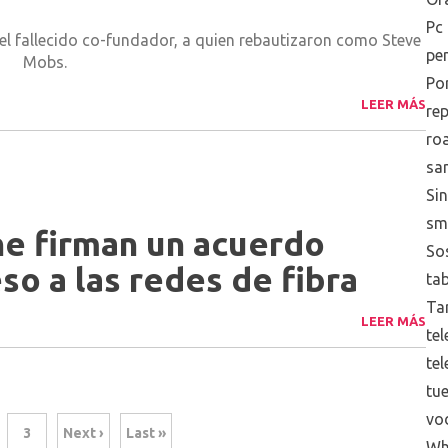
Pc
del fallecido co-fundador, a quien rebautizaron como Steve
pe
Mobs.
Po
LEER MÁS
re
ro
sa
Sin
sm
ne firman un acuerdo
Sos
eso a las redes de fibra
tab
Tar
LEER MÁS
tel
te
tue
vo
3
Next ›
Last »
Wh