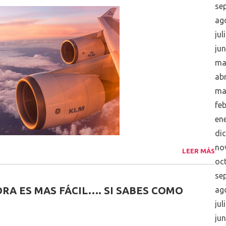
se
ag
jul
ju
ma
abr
ma
fe
en
di
no
LEER MÁS
oc
se
RA ES MAS FÁCIL…. SI SABES COMO
ag
jul
ju