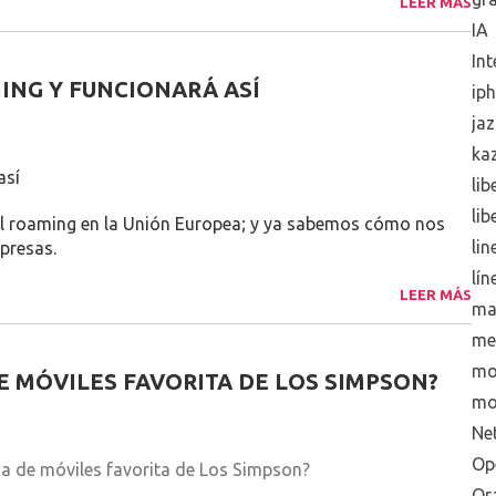
LEER MÁS
IA
Int
MING Y FUNCIONARÁ ASÍ
ip
jaz
ka
así
lib
lib
del roaming en la Unión Europea; y ya sabemos cómo nos
lin
presas.
lín
LEER MÁS
ma
me
mo
DE MÓVILES FAVORITA DE LOS SIMPSON?
mo
Net
Op
ca de móviles favorita de Los Simpson?
Or