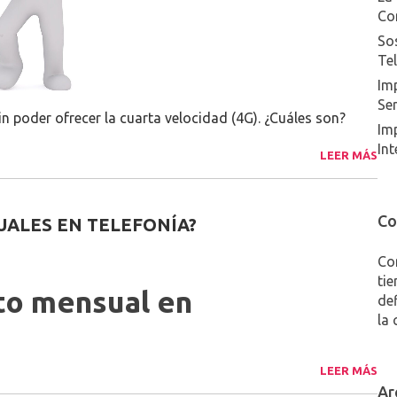
Co
Sos
Te
Imp
Ser
n poder ofrecer la cuarta velocidad (4G). ¿Cuáles son?
Im
Int
LEER MÁS
Co
UALES EN TELEFONÍA?
Co
tie
to mensual en
de
la 
LEER MÁS
Ar