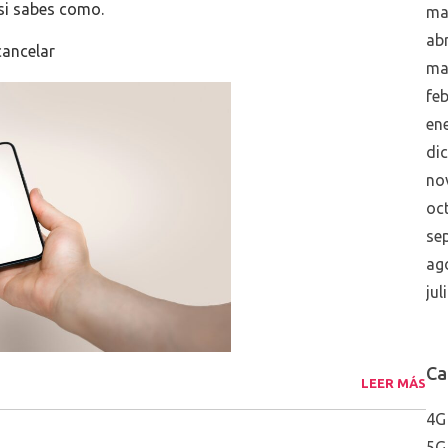
si sabes como.
ma
abr
cancelar
ma
fe
en
di
no
oc
se
ag
jul
Ca
LEER MÁS
4G
5G