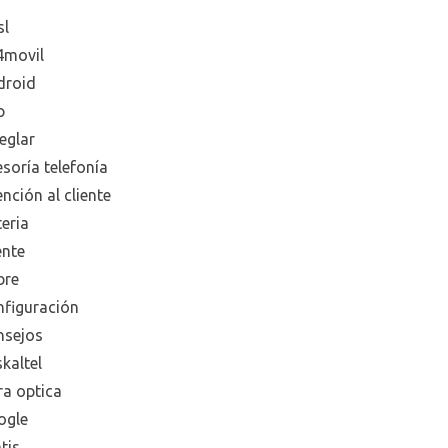
sl
4movil
droid
p
eglar
soría telefonía
nción al cliente
eria
ente
bre
nfiguración
nsejos
kaltel
ra optica
ogle
tis