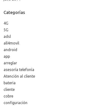
Categorías
4G
5G
adsl
all4movil
android
app
arreglar
asesoría telefonía
Atención al cliente
bateria
cliente
cobre
configuración