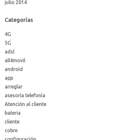
julio 2014
Categorías
4G
5G
adsl
all4movil
android
app
arreglar
asesoría telefonía
Atención al cliente
bateria
cliente
cobre
configuración