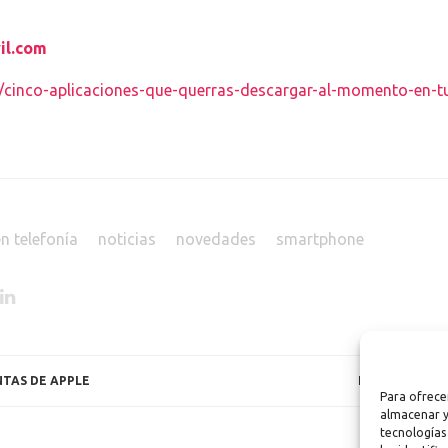
il.com
om/cinco-aplicaciones-que-querras-descargar-al-momento-en-
n telefonía
noticias
novedades
smartphone
TAS DE APPLE
ESTO ES LO Q
Para ofrece
almacenar y
tecnologías