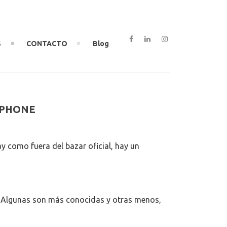
S
CONTACTO
Blog
TPHONE
y como fuera del bazar oficial, hay un
IONES
S
GAR
 Algunas son más conocidas y otras menos,
TO