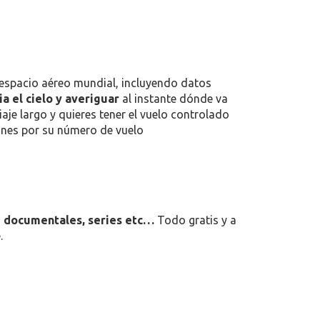
HONE
 espacio aéreo mundial, incluyendo datos
a el cielo y averiguar
al instante dónde va
iaje largo y quieres tener el vuelo controlado
ones por su número de vuelo
,
documentales, series etc…
Todo gratis y a
.