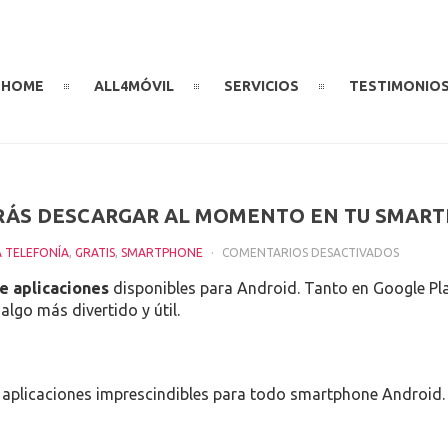
HOME
ALL4MÓVIL
SERVICIOS
TESTIMONIO
RRÁS DESCARGAR AL MOMENTO EN TU SMAR
EN
A TELEFONÍA
,
GRATIS
,
SMARTPHONE
COMENTARIOS DESACTIVADOS
CINCO
e aplicaciones
disponibles para Android. Tanto en Google Pla
APLICAC
lgo más divertido y útil.
QUE
QUERRÁ
DESCAR
AL
aplicaciones imprescindibles para todo smartphone Android.
MOMEN
EN