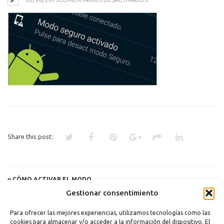
MODO
SEGURO
Share this post:
«
CÓMO ACTIVAR EL MODO
SEGURO EN ANDROID PARA
Gestionar consentimiento
DESCUBRIR CUALQUIER
PROBLEMA
Para ofrecer las mejores experiencias, utilizamos tecnologías como las
cookies para almacenar y/o acceder a la información del dispositivo. El