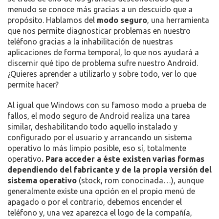
ACTIVAR
menudo se conoce más gracias a un descuido que a
EL
propósito. Hablamos del
modo seguro
,
una herramienta
MODO
que nos permite diagnosticar problemas en nuestro
SEGURO
teléfono gracias a la inhabilitación de nuestras
EN
aplicaciones de forma temporal, lo que nos ayudará a
ANDROID
discernir qué tipo de problema sufre nuestro Android.
PARA
¿Quieres aprender a utilizarlo y sobre todo, ver lo que
DESCUBRIR
permite hacer?
CUALQUIER
PROBLEMA
Al igual que Windows con su famoso modo a prueba de
fallos, el modo seguro de Android realiza una tarea
similar, deshabilitando todo aquello instalado y
configurado por el usuario y arrancando un sistema
operativo lo más limpio posible, eso sí, totalmente
operativo
. Para acceder a éste existen varias formas
dependiendo del fabricante y de la propia versión del
sistema operativo
(stock, rom conocinada…), aunque
generalmente existe una opción en el propio menú de
apagado o por el contrario, debemos encender el
teléfono y, una vez aparezca el logo de la compañía,