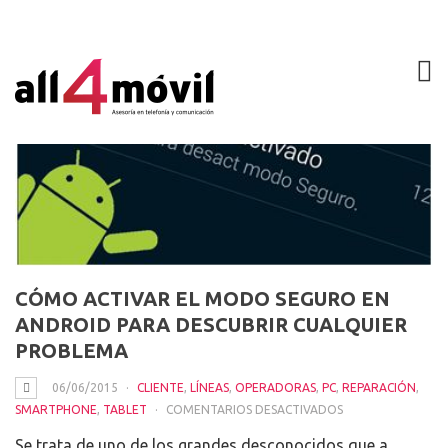
CÓMO ACTIVAR EL MODO SEGURO EN
ANDROID PARA DESCUBRIR CUALQUIER
PROBLEMA
06/06/2015
CLIENTE
,
LÍNEAS
,
OPERADORAS
,
PC
,
REPARACIÓN
,
EN
SMARTPHONE
,
TABLET
COMENTARIOS DESACTIVADOS
CÓMO
Se trata de uno de los grandes desconocidos que a