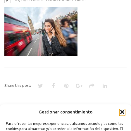
CONSULTA
LO
QUE
CUESTA
EL
ROAMING
Share this post:
«
CONSULTA LO QUE CUESTA EL
Gestionar consentimiento
ROAMING: CONSEJOS PARA
UTILIZAR EL MÓVIL FUERA
Para ofrecer las mejores experiencias, utilizamos tecnologías como las
cookies para almacenar y/o acceder a la información del dispositivo. El