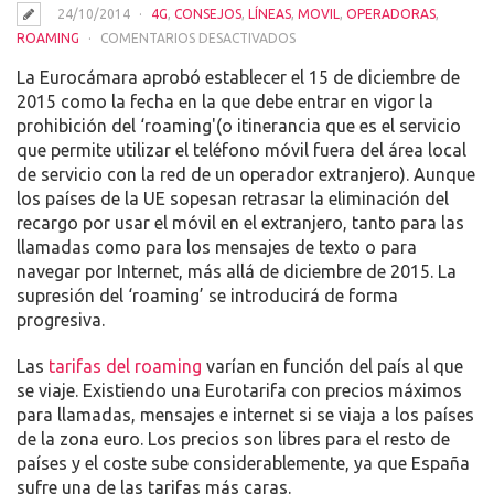
24/10/2014
4G
,
CONSEJOS
,
LÍNEAS
,
MOVIL
,
OPERADORAS
,
EN
ROAMING
COMENTARIOS DESACTIVADOS
CONSULTA
La Eurocámara aprobó establecer el 15 de diciembre de
LO
2015 como la fecha en la que debe entrar en vigor la
QUE
prohibición del ‘roaming'(o itinerancia que es el servicio
CUESTA
que permite utilizar el teléfono móvil fuera del área local
EL
de servicio con la red de un operador extranjero).
Aunque
ROAMING:
los países de la UE sopesan retrasar la eliminación del
CONSEJOS
recargo por usar el móvil en el extranjero, tanto para las
PARA
llamadas como para los mensajes de texto o para
UTILIZAR
navegar por Internet, más allá de diciembre de 2015. La
EL
supresión del ‘roaming’ se introducirá de forma
MÓVIL
progresiva.
FUERA
Las
tarifas del roaming
varían en función del país al que
se viaje. Existiendo una Eurotarifa con precios máximos
para llamadas, mensajes e internet si se viaja a los países
de la zona euro. Los precios son libres para el resto de
países y el coste sube considerablemente, ya que España
sufre una de las tarifas más caras.