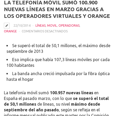
LA TELEFONÍA MÓVIL SUMÓ 100.900
NUEVAS LÍNEAS EN MARZO GRACIAS A
LOS OPERADORES VIRTUALES Y ORANGE
22/10/2014
LÍNEAS
,
MOVIL
,
OPERADORAS
,
EN
ORANGE
COMENTARIOS DESACTIVADOS
LA
TELEFONÍA
Se superó el total de 50,1 millones, el máximo desde
MÓVIL
septiembre de 2013
SUMÓ
Eso implica que había 107,3 líneas móviles por cada
100.900
100 habitantes
NUEVAS
LÍNEAS
La banda ancha creció impulsada por la fibra óptica
EN
hasta el hogar
MARZO
GRACIAS
La telefonía móvil sumó
100.957 nuevas líneas
en
A
España el pasado marzo, con lo que
se superó el total
LOS
de 50,1 millones
de líneas, su nivel
máximo desde
OPERADORES
septiembre del año pasado
, según se refleja en el
VIRTUALES
informe mensual publicado este martes por la Comisión