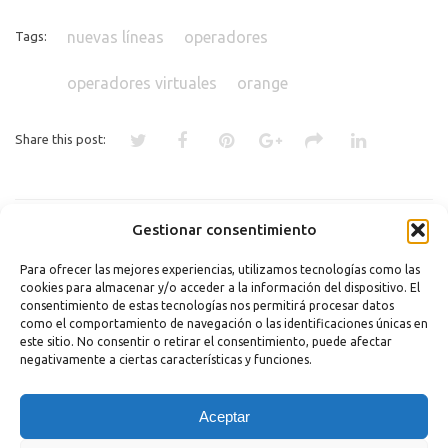
nuevas líneas
operadores
Tags:
operadores virtuales
orange
Share this post:
«
YOIGO, EN APUROS
CONSULTA LO QUE CUESTA EL
Gestionar consentimiento
ROAMING: CONSEJOS PARA
UTILIZAR EL MÓVIL FUERA
»
Para ofrecer las mejores experiencias, utilizamos tecnologías como las
cookies para almacenar y/o acceder a la información del dispositivo. El
Comments are closed.
consentimiento de estas tecnologías nos permitirá procesar datos
como el comportamiento de navegación o las identificaciones únicas en
este sitio. No consentir o retirar el consentimiento, puede afectar
negativamente a ciertas características y funciones.
Copyright 2023 |
Aviso legal
|
Política de cookies
Aceptar