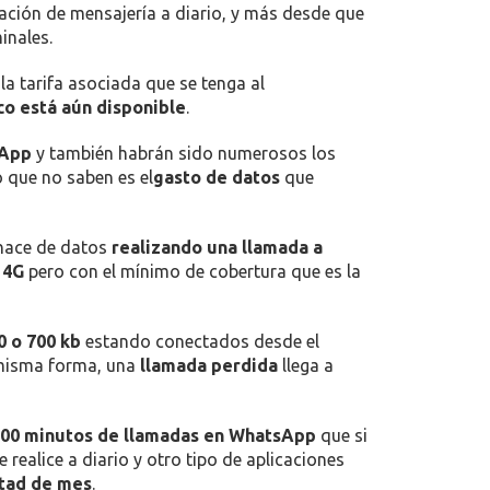
EN
COMENTARIOS DESACTIVADOS
¿CUANTO
CUESTA
LLAMAR
POR
WHATSAPP?
ación de mensajería a diario, y más desde que
inales.
la tarifa asociada que se tenga al
o está aún disponible
.
sApp
y también habrán sido numerosos los
o que no saben es el
gasto de datos
que
 hace de datos
realizando una llamada a
n
4G
pero con el mínimo de cobertura que es la