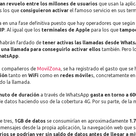
NET
,
MENSAJERIA
,
MOVIL
,
OPERADORAS
,
SMARTPHONE
,
TARIFAS
,
WHATSAPP
A TRAVÉS DE WHATSAPP?
aproximadamente 1,2 MB de datos
an revuelo entre los millones de usuarios
que usan la aplic
s los que
consiguieron activar
el famoso servicio en sus term
ra en una fase definitiva puesto que hay operadores que según 
IP
. Al igual que los
terminales de Apple
para los que
tampoc
s habrán fardado de
tener activas las llamadas desde What
 una llamada para conseguirlo activar ellos
también. Pero l
hatsApp
.
os compañeros de
MovilZona
, se ha registrado el gasto que se
ión
tanto en
WiFi
como en
redes móvile
s, concretamente e
do la llamada.