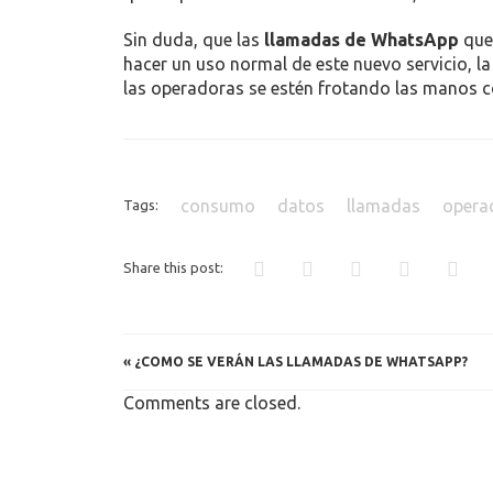
El resultado ha sido que
una llamada de 1 mi
terminal a una red WiFi o con la propia tarifa
consumir
100 kb aproximadamente
.
Esto significa que haciendo una simple regla d
lo añadimos al gasto de datos por el envío de 
que requieran de consumo de datos,
los usua
Sin duda, que las
llamadas de WhatsApp
que 
hacer un uso normal de este nuevo servicio, l
las operadoras se estén frotando las manos c
consumo
datos
llamadas
opera
Tags:
Share this post: