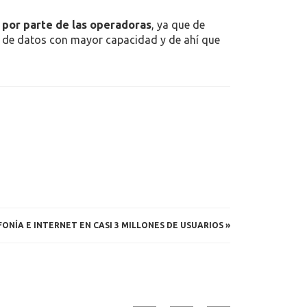
0 o 700 kb
estando conectados desde el
a misma forma, una
llamada perdida
llega a
700 minutos de llamadas en WhatsApp
que si
realice a diario y otro tipo de aplicaciones
itad de mes
.
 por parte de las operadoras
, ya que de
s de datos con mayor capacidad y de ahí que