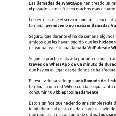
25/03/2015
4G
,
ADSL
,
CLIENTE
,
CONSEJOS
,
INTER
¿CUÁNTOS MEGAS GASTAN LAS LLAMADAS 
Una llamada de 2 min de duración gastaría 
Las
llamadas de WhatsApp
han creado un
gr
el pasado viernes fuesen muchos más usuario
Lo cierto es que el servicio aún no se encuent
terminal
permiten o no realizar llamadas Vo
Seguro, que durante el fin de semana alguno
amigos que les hayan pedido que les
hiciesen
ocasiona realizar una
llamada VoIP desde W
Según la prueba realizada por uno de nuestr
través de WhatsApp de un minuto de durac
que hay en el lugar desde donde se ha efectua