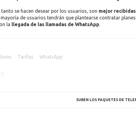
nuto de duración
a través de WhatsApp
gasta en torno a 60
 de datos haciendo uso de la cobertura 4G. Por su parte, de l
e tres,
1GB de datos
se consumirían en aproximadamente
1.
mensajes desde la propia aplicación, la navegación web que se 
rios se podrían ver sin saldo de datos antes de llegar a m
tanto se hacen desear por los usuarios, son
mejor recibidas
a mayoría de usuarios tendrán que plantearse contratar plane
on la
llegada de las llamadas de WhatsApp
.
dores
Tarifas
WhatsApp