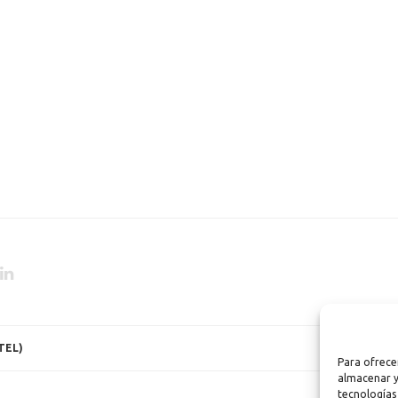
L
EN
TEL)
Para ofrece
almacenar y
tecnologías