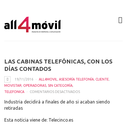
LAS CABINAS TELEFÓNICAS, CON LOS
DÍAS CONTADOS
19/11/2016
ALL4MOVIL
,
ASESORÍA TELEFONÍA
,
CLIENTE
,
MOVISTAR
,
OPERADORAS
,
SIN CATEGORÍA
,
EN
TELEFONICA
COMENTARIOS DESACTIVADOS
LAS
Industria decidirá a finales de año si acaban siendo
CABINAS
retiradas
TELEFÓNICAS,
CON
Esta noticia viene de: Telecinco.es
LOS