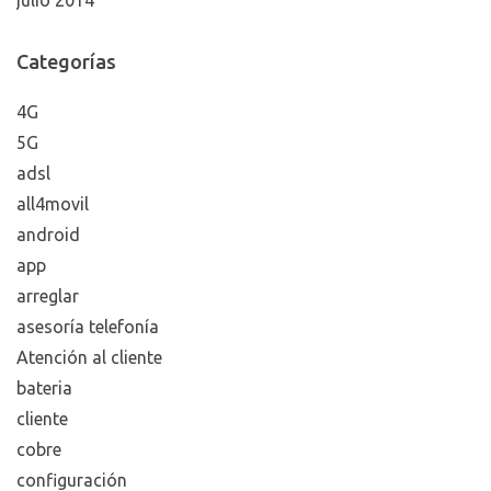
Categorías
4G
5G
adsl
all4movil
android
app
arreglar
asesoría telefonía
Atención al cliente
bateria
cliente
cobre
configuración