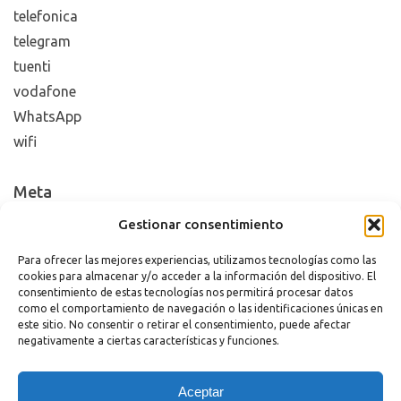
telefonica
telegram
tuenti
vodafone
WhatsApp
wifi
Meta
Gestionar consentimiento
Acceder
Feed de entradas
Para ofrecer las mejores experiencias, utilizamos tecnologías como las
cookies para almacenar y/o acceder a la información del dispositivo. El
Feed de comentarios
consentimiento de estas tecnologías nos permitirá procesar datos
WordPress.org
como el comportamiento de navegación o las identificaciones únicas en
este sitio. No consentir o retirar el consentimiento, puede afectar
negativamente a ciertas características y funciones.
Copyright 2023 |
Aviso legal
|
Política de cookies
Aceptar