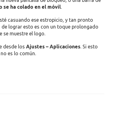
na nueva pantalla de bloqueo, o una barra de
o se ha colado en el móvil
.
sté casuando ese estropicio, y tan pronto
o de lograr esto es con un toque prolongado
e se muestre el logo.
te desde los
Ajustes – Aplicaciones
. Si esto
 no es lo común.