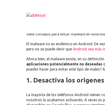
SIETE CONSEJOS PARA EVITAR 
13/02/2017
SIN CATEGORÍA
COMENTARIOS DE
Siete consejos para evitar malware en Android
El malware no es endémico en Android. De ve
pero no se puede decir que
Android sea más i
Ahora bien, el malware existe, en su definic
aplicaciones potencialmente no deseadas
q
puedes hacer para evitar este tipo de males? A
1. Desactiva los origene
La mayoría de los teléfonos Android vienen c
nosotros la acabamos activando. A veces es 