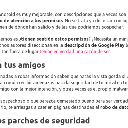
Android es muy mejorable, con descripciones que a veces son 
go de atención a los permisos
. No se trata ya de mirar con l
ien de dónde han salido y de las que podríamos sospechar.
cernos es
¿tienen sentido estos permisos
? ¿Necesita un min
uchos autores diseccionan en la
descripción de Google Play
l
 tan fuera de lugar
tenían en verdad una razón de ser
.
n tus amigos
nadas a robar información saben que harás la vista gorda si
sea común recibir amenazas para la seguridad de tu móvil en t
igo con la mejor intención, y otras veces es el propio malwa
e sospechoso o que parezca demasiado bueno para ser verdad
rio, te arriesgas a caer en páginas destinadas al
robo de dat
os parches de seguridad