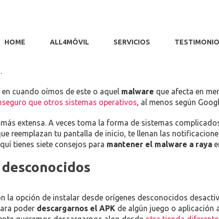
MALWARE EN ANDROID
HOME
ALL4MÓVIL
SERVICIOS
TESTIMONI
EN
SACTIVADOS
SIETE
.
CONSEJOS
PARA
z en cuando oímos de este o aquel
malware
que afecta en men
EVITAR
nseguro que otros sistemas operativos
, al menos según Googl
MALWARE
EN
ión más extensa. A veces toma la forma de sistemas complica
ANDROID
ue reemplazan tu pantalla de inicio, te llenan las notificacio
quí tienes siete consejos para
mantener el malware a raya
e
s desconocidos
on la opción de instalar desde orígenes desconocidos desact
para poder
descargarnos el APK
de algún juego o aplicación 