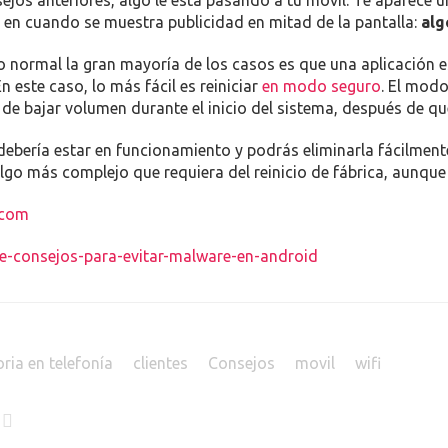
os anteriores, algo le está pasando a tu móvil. Te aparece u
 en cuando se muestra publicidad en mitad de la pantalla:
alg
o normal la gran mayoría de los casos es que una aplicación e
 este caso, lo más fácil es reiniciar
en modo seguro
. El mod
de bajar volumen durante el inicio del sistema, después de qu
debería estar en funcionamiento y podrás eliminarla fácilmen
algo más complejo que requiera del reinicio de fábrica, aunque
.com
e-consejos-para-evitar-malware-en-android
ria en telefonía
clientes
Consejos
movil
wifi