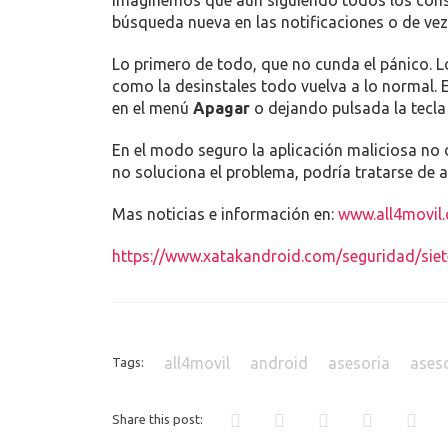
Imaginemos que aun siguiendo todos los consej
búsqueda nueva en las notificaciones o de vez
Lo primero de todo, que no cunda el pánico. L
como la desinstales todo vuelva a lo normal. En
en el menú
Apagar
o dejando pulsada la tecla 
En el modo seguro la aplicación maliciosa no 
no soluciona el problema, podría tratarse de 
Mas noticias e información en:
www.all4movil
https://www.xatakandroid.com/seguridad/siet
all4movil
android
asesoria
aseso
Tags:
Share this post: