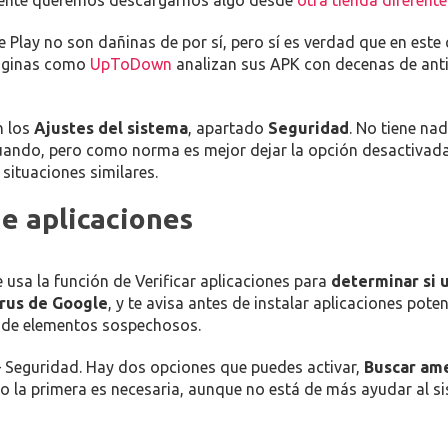
emente queremos descargarnos algo desde
otra tienda diferente
 Play no son dañinas de por sí, pero sí es verdad que en este
 Páginas como
UpToDown
analizan sus APK con decenas de anti
n los
Ajustes del sistema
, apartado
Seguridad
. No tiene na
uando, pero como norma es mejor dejar la opción desactivada p
situaciones similares.
de aplicaciones
sa la función de Verificar aplicaciones para
determinar si 
irus de Google
, y te avisa antes de instalar aplicaciones po
a de elementos sospechosos.
– Seguridad. Hay dos opciones que puedes activar,
Buscar ame
lo la primera es necesaria, aunque no está de más ayudar al si