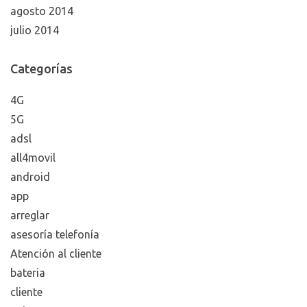
agosto 2014
julio 2014
Categorías
4G
5G
adsl
all4movil
android
app
arreglar
asesoría telefonía
Atención al cliente
bateria
cliente