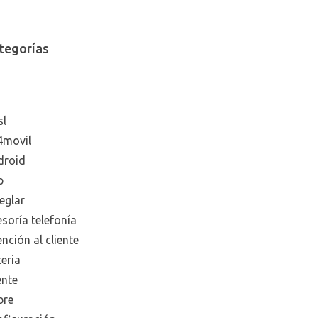
tegorías
sl
4movil
droid
p
eglar
soría telefonía
nción al cliente
eria
ente
bre