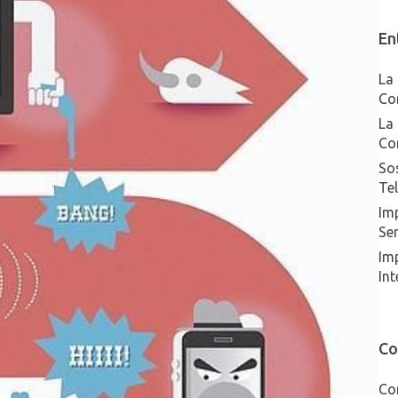
En
La 
Co
La 
Co
Sos
Te
Imp
Ser
Im
Int
Co
Co