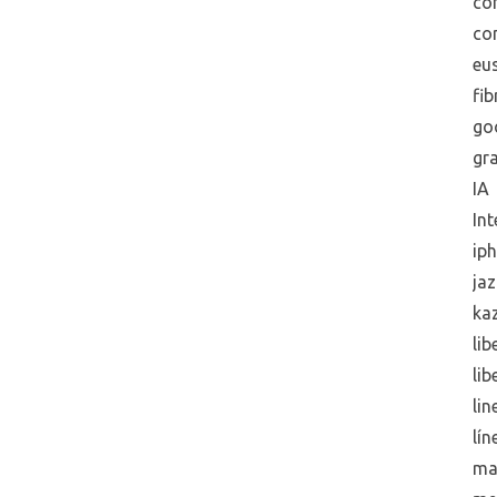
co
co
eus
fib
go
gra
IA
Int
ip
jaz
ka
lib
lib
lin
lín
ma