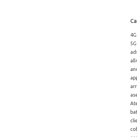
Ca
4G
5G
ad
all
an
ap
arr
ase
Ate
bat
cli
co