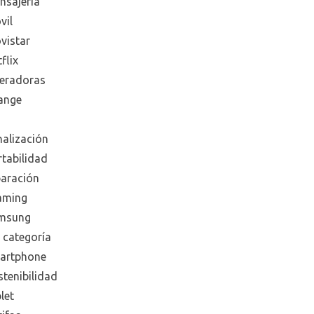
nsajeria
vil
vistar
flix
eradoras
ange
nalización
rtabilidad
paración
aming
msung
 categoría
artphone
tenibilidad
let