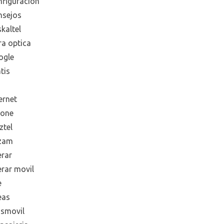
nfiguración
nsejos
kaltel
ra optica
ogle
tis
ernet
hone
ztel
zam
erar
erar movil
e
eas
smovil