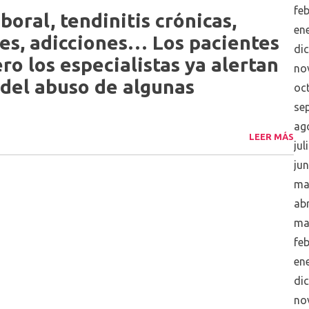
fe
ral, tendinitis crónicas,
en
s, adicciones… Los pacientes
di
ro los especialistas ya alertan
no
 del abuso de algunas
oc
se
ag
LEER MÁS
jul
ju
ma
abr
ma
fe
en
di
no