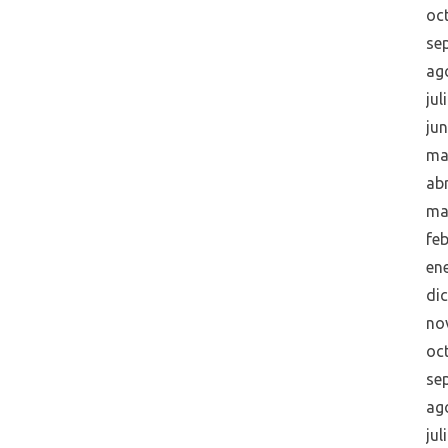
oc
se
ag
jul
ju
ma
abr
ma
fe
en
di
no
oc
se
ag
jul