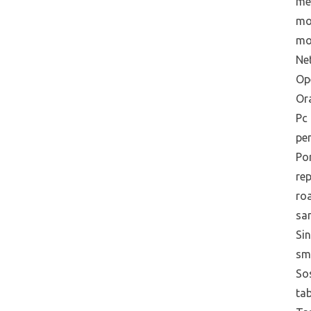
me
mo
mo
Net
Op
Or
Pc
pe
Po
re
ro
sa
Sin
sm
Sos
tab