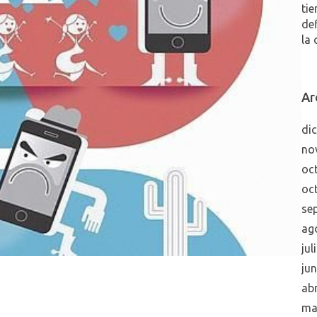
tie
de
la 
Ar
di
no
oc
oc
se
ag
jul
ju
abr
ma