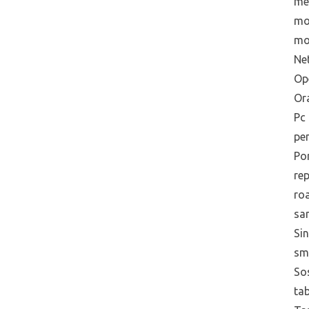
me
mo
mo
Net
Op
Or
Pc
pe
Po
re
ro
sa
Sin
sm
Sos
tab