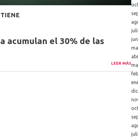
oc
se
 TIENE
ag
jul
ía acumulan el 30% de las
ju
ma
abr
LEER MÁS
ma
fe
en
di
no
oc
se
ag
jul