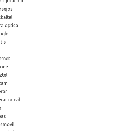
nfiguración
nsejos
kaltel
ra optica
ogle
tis
ernet
hone
ztel
zam
erar
erar movil
e
eas
smovil