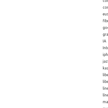
co
co
eus
fib
go
gra
IA
Int
ip
jaz
ka
lib
lib
lin
lín
ma