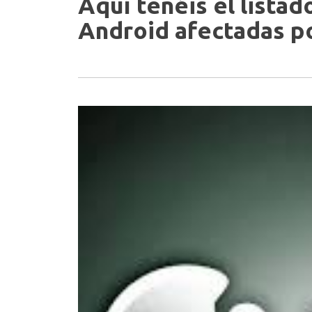
Aquí tenéis el listad
Android afectadas p