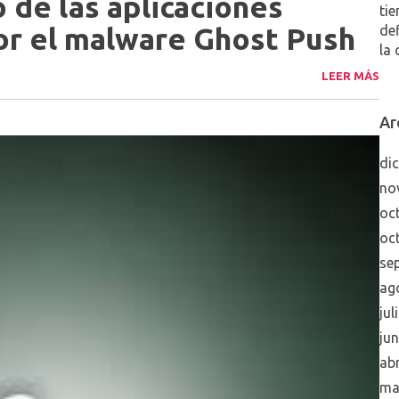
o de las aplicaciones
tie
or el malware Ghost Push
de
la 
LEER MÁS
Ar
di
no
oc
oc
se
ag
jul
ju
abr
ma