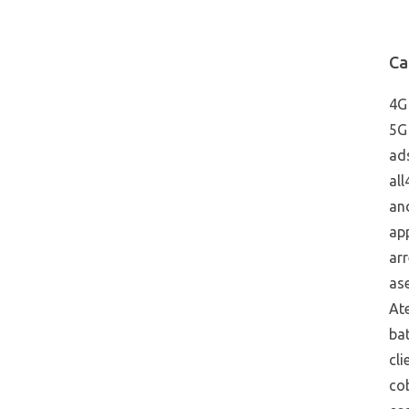
Ca
4G
5G
ad
all
an
ap
arr
ase
Ate
bat
cli
co