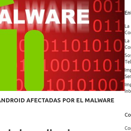
En
La 
Co
La 
Co
Sos
Te
Imp
Ser
Im
Int
 ANDROID AFECTADAS POR EL MALWARE
Co
Co