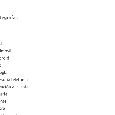
tegorías
sl
4movil
droid
p
eglar
soría telefonía
nción al cliente
eria
ente
bre