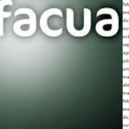
fe
en
di
no
oc
se
ag
jul
ju
ma
abr
ma
fe
en
di
no