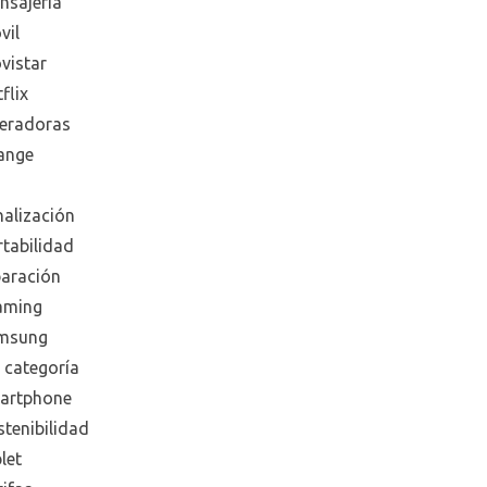
nsajeria
vil
vistar
flix
eradoras
ange
nalización
rtabilidad
paración
aming
msung
 categoría
artphone
tenibilidad
let