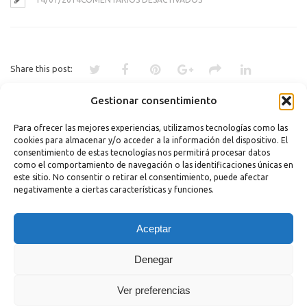
DISCO
Q
Share this post:
Gestionar consentimiento
«
OTRO TESTIMONIO
MECANIZADOS ARBE C.B.
»
Para ofrecer las mejores experiencias, utilizamos tecnologías como las
cookies para almacenar y/o acceder a la información del dispositivo. El
Comments are closed.
consentimiento de estas tecnologías nos permitirá procesar datos
como el comportamiento de navegación o las identificaciones únicas en
este sitio. No consentir o retirar el consentimiento, puede afectar
negativamente a ciertas características y funciones.
Copyright 2023 |
Aviso legal
|
Política de cookies
Aceptar
Denegar
Ver preferencias