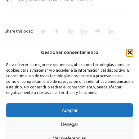
MECANIZADOS
ARBE
C.B.
Share this post:
Gestionar consentimiento
«
DISCO Q
ASOCIACIÓN DE VECINOS DE
SANTIAGO
»
Para ofrecer las mejores experiencias, utilizamos tecnologías como las
cookies para almacenar y/o acceder a la información del dispositivo. El
Comments are closed.
consentimiento de estas tecnologías nos permitirá procesar datos
como el comportamiento de navegación o las identificaciones únicas en
este sitio. No consentir o retirar el consentimiento, puede afectar
negativamente a ciertas características y funciones.
Copyright 2023 |
Aviso legal
|
Política de cookies
Aceptar
Denegar
Ver preferencias