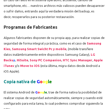
smartphone, etc… nuestros archivos más valiosos pueden desaparecer
o sufrir daños, entrando aquí la verdadera misión del backup, es
decir, recuperarlos para su posterior restauración.
Programas de Fabricantes
Algunos fabricantes disponen de su propia app, para realizar copias de
seguridad de forma integral y práctica, como es el caso de
Samsung
Kies
,
Samsung Smart Swicht Pc y mobile
, (mobile transfiere
datos inalámbricamente entre dispositivos Samsung Galaxy),
LG
Backu
p
,
HiSuite
,
Sony PC Companion
,
HTC Sync Manager
,
Apple
iTunes
y/o
Move to iOS
(esta última, migra datos desde Android a
iOS Apple).
Copia nativa de
G
o
og
le
El sistema Android de
G
o
og
le
, trae de forma nativa la posibilidad de
realizar copias de seguridad automáticamente, siempre y cuando esté
configurado para esta tarea, lo cual podemos comprobar siguiendo la
ruta: