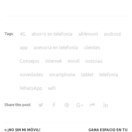
4G
ahorro en telefonía
all4movil
android
Tags:
app
asesoria en telefonía
clientes
Consejos
internet
movil
noticias
novedades
smartphone
tablet
telefonía
WhatsApp
wifi
Share this post:
«
¡NO SIN MI MÓVIL!
GANA ESPACIO EN TU