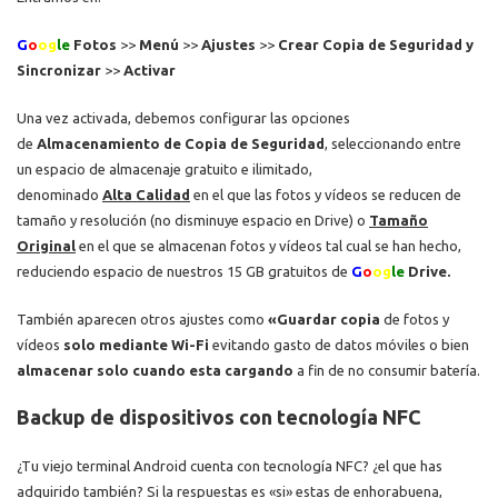
G
o
og
le
Fotos
>>
Menú
>>
Ajustes
>>
Crear Copia de Seguridad y
Sincronizar
>>
Activar
Una vez activada, debemos configurar las opciones
de
Almacenamiento de Copia de Seguridad
, seleccionando entre
un espacio de almacenaje gratuito e ilimitado,
denominado
Alta
Calidad
en el que las fotos y vídeos se reducen de
tamaño y resolución (no disminuye espacio en Drive) o
Tamaño
Original
en el que se almacenan fotos y vídeos tal cual se han hecho,
reduciendo espacio de nuestros 15 GB gratuitos de
G
o
og
le
Drive.
También aparecen otros ajustes como
«Guardar copia
de fotos y
vídeos
solo
mediante Wi-Fi
evitando gasto de datos móviles o bien
almacenar solo cuando esta cargando
a fin de no consumir batería.
Backup de dispositivos con tecnología NFC
¿Tu viejo terminal Android cuenta con tecnología NFC? ¿el que has
adquirido también? Si la respuestas es «si» estas de enhorabuena,