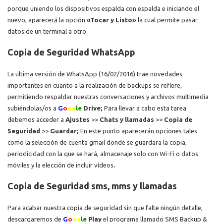
porque uniendo los dispositivos espalda con espalda e iniciando el
nuevo, aparecerá la opción
«Tocar y Listo»
la cual permite pasar
datos de un terminal a otro.
Copia de Seguridad WhatsApp
La ultima versión de WhatsApp (16/02/2016) trae novedades
importantes en cuanto a la realización de backups se refiere,
permitiendo respaldar nuestras conversaciones y archivos multimedia
subiéndolas/os a
G
o
og
le
Drive;
Para llevar a cabo esta tarea
debemos acceder a
Ajustes
>>
Chats y llamadas
>>
Copia de
Seguridad
>>
Guardar;
En este punto aparecerán opciones tales
como la selección de cuenta gmail donde se guardara la copia,
periodicidad con la que se hará, almacenaje solo con Wi-Fi o datos
móviles y la elección de incluir vídeos
.
Copia de Seguridad sms, mms y llamadas
Para acabar nuestra copia de seguridad sin que falte ningún detalle,
descargaremos de
G
o
og
le
Play
el programa llamado SMS Backup &