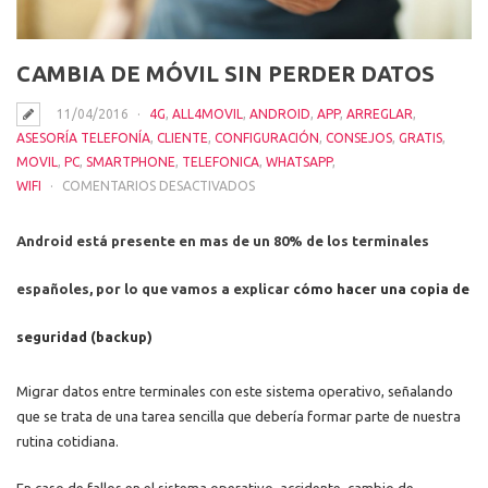
CAMBIA DE MÓVIL SIN PERDER DATOS
11/04/2016
4G
,
ALL4MOVIL
,
ANDROID
,
APP
,
ARREGLAR
,
ASESORÍA TELEFONÍA
,
CLIENTE
,
CONFIGURACIÓN
,
CONSEJOS
,
GRATIS
,
MOVIL
,
PC
,
SMARTPHONE
,
TELEFONICA
,
WHATSAPP
,
EN
WIFI
COMENTARIOS DESACTIVADOS
CAMBIA
DE
Android está presente en mas de un 80% de los terminales
MÓVIL
SIN
españoles, por lo que vamos a explicar
cómo hacer una copia de
PERDER
DATOS
seguridad (backup)
Migrar datos entre terminales con este sistema operativo, señalando
que se trata de una tarea sencilla que debería formar parte de nuestra
rutina cotidiana.
En caso de fallos en el sistema operativo, accidente, cambio de