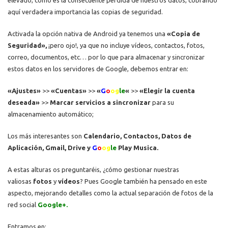
aquí verdadera importancia las copias de seguridad.
Activada la opción nativa de Android ya tenemos una
«Copia de
Seguridad»,
¡pero ojo!, ya que no incluye vídeos, contactos, fotos,
correo, documentos, etc… por lo que para almacenar y sincronizar
estos datos en los servidores de Google, debemos entrar en:
«Ajustes»
>>
«Cuentas»
>>
«
G
o
og
le
«
>>
«Elegir la cuenta
deseada»
>>
Marcar servicios a sincronizar
para su
almacenamiento automático;
Los más interesantes son
Calendario, Contactos, Datos de
Aplicación, Gmail, Drive y
G
o
og
le
Play Musica.
A estas alturas os preguntaréis, ¿cómo gestionar nuestras
valiosas
fotos
y
vídeos
? Pues Google también ha pensado en este
aspecto, mejorando detalles como la actual separación de fotos de la
red social
Google+.
Entramos en: