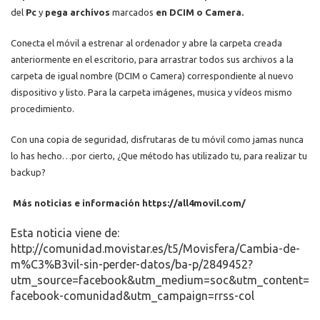
del
Pc
y
pega archivos
marcados
en
DCIM o Camera.
Conecta el móvil a estrenar al ordenador y abre la carpeta creada
anteriormente en el escritorio, para arrastrar todos sus archivos a la
carpeta de igual nombre (DCIM o Camera) correspondiente al nuevo
dispositivo y listo. Para la carpeta imágenes, musica y vídeos mismo
procedimiento.
Con una copia de seguridad, disfrutaras de tu móvil como jamas nunca
lo has hecho…por cierto, ¿Que método has utilizado tu, para realizar tu
backup?
Más noticias e información https://all4movil.com/
Esta noticia viene de:
http://comunidad.movistar.es/t5/Movisfera/Cambia-de-
m%C3%B3vil-sin-perder-datos/ba-p/2849452?
utm_source=facebook&utm_medium=soc&utm_content=so
facebook-comunidad&utm_campaign=rrss-col