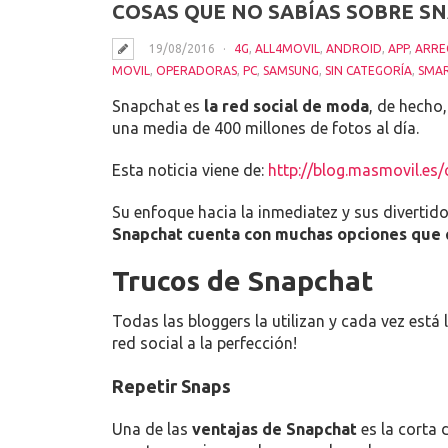
COSAS QUE NO SABÍAS SOBRE S
19/08/2016
4G
,
ALL4MOVIL
,
ANDROID
,
APP
,
ARRE
MOVIL
,
OPERADORAS
,
PC
,
SAMSUNG
,
SIN CATEGORÍA
,
SMA
Snapchat es
la red social de moda
, de hecho
una media de 400 millones de fotos al día.
Esta noticia viene de:
http://blog.masmovil.es
Su enfoque hacia la inmediatez y sus divertid
Snapchat cuenta con muchas opciones que 
Trucos de Snapchat
Todas las bloggers la utilizan y cada vez est
red social a la perfección!
Repetir Snaps
Una de las
ventajas de Snapchat
es la corta 