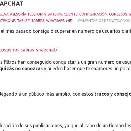
NAPCHAT
GLAR
,
ASESORÍA TELEFONÍA
,
BATERIA
,
CLIENTE
,
CONFIGURACIÓN
,
CONSEJOS
,
RTPHONE
,
TABLET
,
TARIFAS
,
WHATSAPP
,
WIFI
COMENTARIOS DESACTIVADOS
, el mes pasado consiguió superar en número de usuarios diari
/cosas-no-sabias-snapchat/
os filtros han conseguido conquistar a un gran número de usu
quizás no conozcas
y pueden hacer que te enamores un poco 
á llegando a un público más amplio, con estos
trucos y consej
duración de sus publicaciones, ya que al cabo de un tiempo l