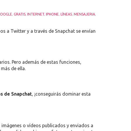
GOOGLE
,
GRATIS
,
INTERNET
,
IPHONE
,
LÍNEAS
,
MENSAJERIA
,
EN
COSAS
os a Twitter y a través de Snapchat se envían
QUE
NO
SABÍAS
SOBRE
SNAPCHAT
arios. Pero además de estas funciones,
más de ella.
os de Snapchat
, ¡conseguirás dominar esta
as imágenes o vídeos publicados y enviados a