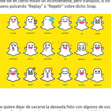
de ser en cierto modo un inconveniente, pero tranquilo, si no
 nuevo pulsando “Replay” o “Repetir” sobre dicho Snap.
ie quiere dejar de sacarse la deseada foto con algunos de sus 