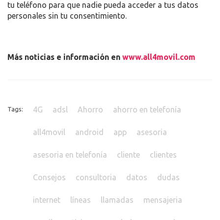
tu teléfono para que nadie pueda acceder a tus datos
personales sin tu consentimiento.
Más noticias e información en
www.all4movil.com
4G
adsl
Ahorro
ahorro en telefonía
Tags:
all4movil
android
app
asesoria
asesoria en telefonía
cliente
clientes
Consejos
consultoria
datos
dudas
internet
líneas
llamadas
mensajeria