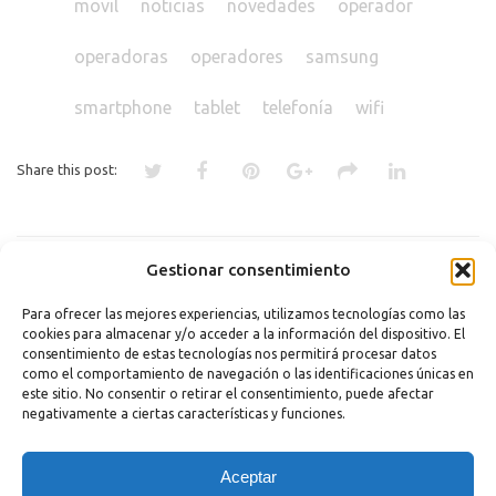
movil
noticias
novedades
operador
operadoras
operadores
samsung
smartphone
tablet
telefonía
wifi
Share this post:
«
QUÉ VENTAJAS TIENE UN
LOS «SMARTWATCHES» BRILLAN
Gestionar consentimiento
CLIENTE POR SER DE ORANGE,
POR SU AUSENCIA EN EL MOBILE
VODAFONE, MOVISTAR…
WORLD CONGRESS
»
Para ofrecer las mejores experiencias, utilizamos tecnologías como las
cookies para almacenar y/o acceder a la información del dispositivo. El
Comments are closed.
consentimiento de estas tecnologías nos permitirá procesar datos
como el comportamiento de navegación o las identificaciones únicas en
este sitio. No consentir o retirar el consentimiento, puede afectar
negativamente a ciertas características y funciones.
Copyright 2023 |
Aviso legal
|
Política de cookies
Aceptar