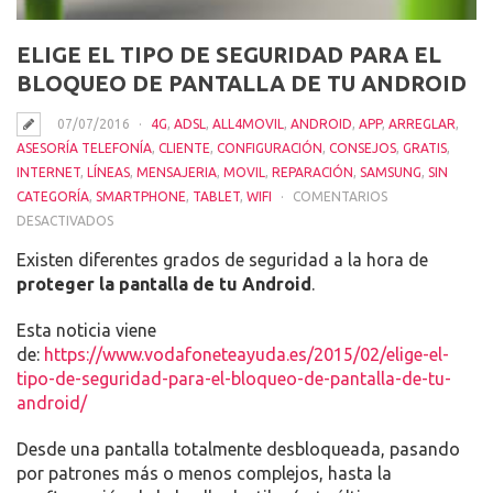
ELIGE EL TIPO DE SEGURIDAD PARA EL
BLOQUEO DE PANTALLA DE TU ANDROID
07/07/2016
4G
,
ADSL
,
ALL4MOVIL
,
ANDROID
,
APP
,
ARREGLAR
,
ASESORÍA TELEFONÍA
,
CLIENTE
,
CONFIGURACIÓN
,
CONSEJOS
,
GRATIS
,
INTERNET
,
LÍNEAS
,
MENSAJERIA
,
MOVIL
,
REPARACIÓN
,
SAMSUNG
,
SIN
CATEGORÍA
,
SMARTPHONE
,
TABLET
,
WIFI
COMENTARIOS
EN
DESACTIVADOS
ELIGE
Existen diferentes grados de seguridad a la hora de
EL
proteger la pantalla de tu Android
.
TIPO
DE
Esta noticia viene
SEGURIDAD
de:
https://www.vodafoneteayuda.es/2015/02/elige-el-
PARA
tipo-de-seguridad-para-el-bloqueo-de-pantalla-de-tu-
EL
android/
BLOQUEO
DE
Desde una pantalla totalmente desbloqueada, pasando
PANTALLA
por patrones más o menos complejos, hasta la
DE