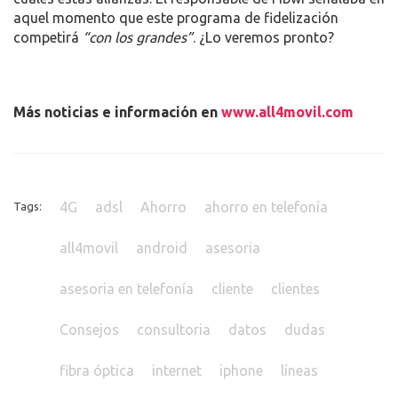
aquel momento que este programa de fidelización
competirá
“con los grandes”
. ¿Lo veremos pronto?
Más noticias e información en
www.all4movil.com
4G
adsl
Ahorro
ahorro en telefonía
Tags:
all4movil
android
asesoria
asesoria en telefonía
cliente
clientes
Consejos
consultoria
datos
dudas
fibra óptica
internet
iphone
líneas