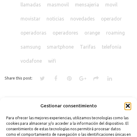
llamadas
masmovil
mensajeria
movil
movistar
noticias
novedades
operador
operadoras
operadores
orange
roaming
samsung
smartphone
Tarifas
telefonía
vodafone
wifi
Share this post:
«
¿BUSCAS UN SMARTPHONE
ELIGE EL TIPO DE SEGURIDAD
Gestionar consentimiento
ACCESIBLE? ¡4 CONSEJOS PARA
PARA EL BLOQUEO DE PANTALLA
QUE NO SE TE RESISTA!
DE TU ANDROID
»
Para ofrecer las mejores experiencias, utilizamos tecnologías como las
cookies para almacenar y/o acceder a la información del dispositivo. El
Comments are closed.
consentimiento de estas tecnologías nos permitirá procesar datos
como el comportamiento de navegación o las identificaciones únicas en