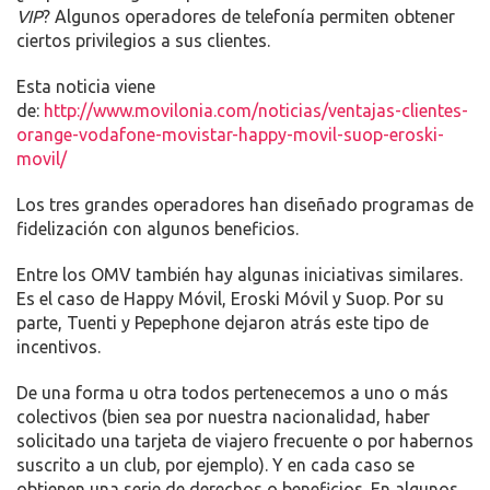
VENTAJAS
VIP
? Algunos operadores de telefonía permiten obtener
TIENE
ciertos privilegios a sus clientes.
UN
CLIENTE
Esta noticia viene
POR
de:
http://www.movilonia.com/noticias/ventajas-clientes-
SER
orange-vodafone-movistar-happy-movil-suop-eroski-
DE
movil/
ORANGE,
VODAFONE,
Los tres grandes operadores han diseñado programas de
MOVISTAR…
fidelización con algunos beneficios.
Entre los OMV también hay algunas iniciativas similares.
Es el caso de Happy Móvil, Eroski Móvil y Suop. Por su
parte, Tuenti y Pepephone dejaron atrás este tipo de
incentivos.
De una forma u otra todos pertenecemos a uno o más
colectivos (bien sea por nuestra nacionalidad, haber
solicitado una tarjeta de viajero frecuente o por habernos
suscrito a un club, por ejemplo). Y en cada caso se
obtienen una serie de derechos o beneficios. En algunos