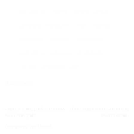
fibra óptica
internet
iphone
líneas
llamadas
mensajeria
movil
noticias
novedades
operador
operadoras
operadores
samsung
smartphone
Tarifas
WhatsApp
wifi
Share this post:
«
ADSL Y FIBRA, ¿CUÁL INTERESA
CÓMO SABER SI ERES ADICTO AL
MÁS Y POR QUÉ?
SMARTPHONE
»
Comments are closed.