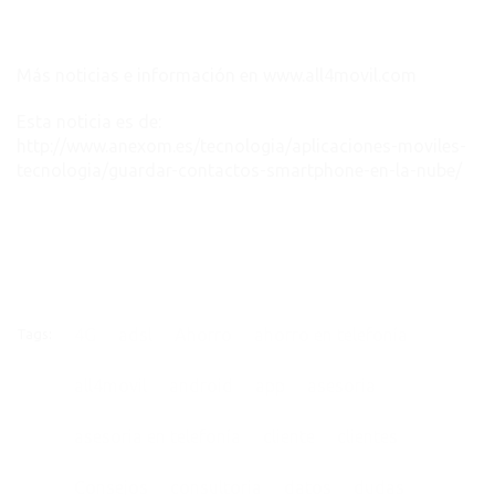
Más noticias e información en www.all4movil.com
Esta noticia es de:
http://www.anexom.es/tecnologia/aplicaciones-moviles-
tecnologia/guardar-contactos-smartphone-en-la-nube/
4G
adsl
Ahorro
ahorro en telefonía
Tags:
all4movil
android
app
asesoria
asesoria en telefonía
cliente
clientes
Consejos
consultoria
datos
dudas