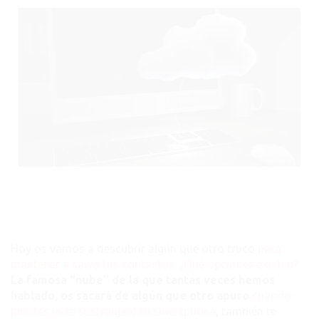
SMARTPHONE?
¿EN
LA
SIM?
¿EN
LA
MICRO-
SD?
GUARDA
TUS
CONTACTOS
EN
LA
NUBE
Y
NO
Hoy os vamos a descubrir algún que otro truco
para
LOS
mantener a salvo tus contactos. ¿Qué opciones existen?
PIERDAS
La famosa “nube” de la que tantas veces hemos
NUNCA
hablado, os sacará de algún que otro apuro
cuando
pierdas (o te sustraigan) tu smartphone
, también te