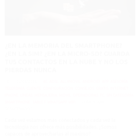
¿EN LA MEMORIA DEL SMARTPHONE?
¿EN LA SIM? ¿EN LA MICRO-SD? GUARDA
TUS CONTACTOS EN LA NUBE Y NO LOS
PIERDAS NUNCA
02/05/2016
4G
,
ADSL
,
ALL4MOVIL
,
ANDROID
,
APP
,
ASESORÍA
TELEFONÍA
,
CLIENTE
,
CONFIGURACIÓN
,
CONSEJOS
,
GRATIS
,
INTERNET
,
IPHONE
,
LÍNEAS
,
MENSAJERIA
,
MOVIL
,
OPERADORAS
,
PC
,
SIN CATEGORÍA
,
SMARTPHONE
,
TABLET
,
WHATSAPP
,
WIFI
COMENTARIOS
EN
DESACTIVADOS
¿EN
Cada vez estamos más conectados y cada vez la
LA
tecnología nos ofrece más posibilidades. ¿Somos
MEMORIA
capaces de aprovecharlas al máximo?
DEL