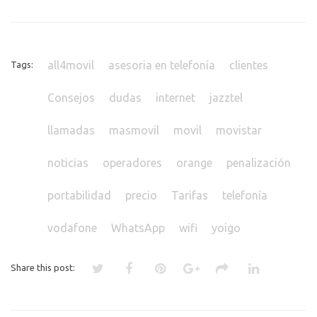
all4movil
asesoria en telefonía
clientes
Tags:
Consejos
dudas
internet
jazztel
llamadas
masmovil
movil
movistar
noticias
operadores
orange
penalización
portabilidad
precio
Tarifas
telefonía
vodafone
WhatsApp
wifi
yoigo
Share this post: