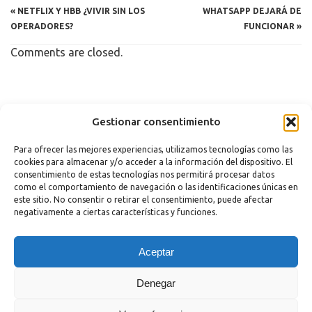
«
NETFLIX Y HBB ¿VIVIR SIN LOS
WHATSAPP DEJARÁ DE
OPERADORES?
FUNCIONAR
»
Comments are closed.
Copyright 2023 |
Aviso legal
|
Política de cookies
Gestionar consentimiento
Para ofrecer las mejores experiencias, utilizamos tecnologías como las
cookies para almacenar y/o acceder a la información del dispositivo. El
consentimiento de estas tecnologías nos permitirá procesar datos
como el comportamiento de navegación o las identificaciones únicas en
este sitio. No consentir o retirar el consentimiento, puede afectar
negativamente a ciertas características y funciones.
¿Necesitas Ayuda?
Aceptar
Powered by
Hola
Denegar
¿En qué podemos ayudarte?
Abrir chat