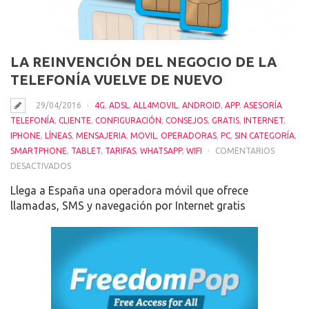
LA REINVENCIÓN DEL NEGOCIO DE LA
TELEFONÍA VUELVE DE NUEVO
29/04/2016
4G
,
ADSL
,
ALL4MOVIL
,
ANDROID
,
APP
,
ASESORÍA
TELEFONÍA
,
CLIENTE
,
CONFIGURACIÓN
,
CONSEJOS
,
GRATIS
,
INTERNET
,
IPHONE
,
LÍNEAS
,
MENSAJERIA
,
MOVIL
,
OPERADORAS
,
PC
,
SIN CATEGORÍA
,
SMARTPHONE
,
TABLET
,
TARIFAS
,
WHATSAPP
,
WIFI
COMENTARIOS
EN
DESACTIVADOS
LA
Llega a España una operadora móvil que ofrece
REINVENCIÓN
llamadas, SMS y navegación por Internet gratis
DEL
NEGOCIO
DE
LA
TELEFONÍA
VUELVE
DE