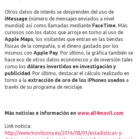
hardware en general, como software. Y es que la
herramienta lista el número de descargas de la App Store
por segundo, así como las canciones en iTunes.
iOS 10 Beta 4 ya disponible como
actualización OTA para desarrolladores
Otros datos de interés se desprenden del uso de
iMessage
(número de mensajes enviados a nivel
mundial) así como llamadas mediante
FaceTime
. Más
curiosos son los datos que arroja en torno al uso de
Apple Maps
, los visitantes que entran en las tiendas
físicas de la compañía, o el dinero gastado por los
mismos con
Apple Pay
. Por último, la gráfica también se
hace eco de otros datos económicos y de inversión tales
como los
dólares invertidos en investigación y
publicidad
. Por último, destacar el cálculo realizado en
torno a la
extracción de oro de los iPhones usados
a
través de su programa de reciclaje.