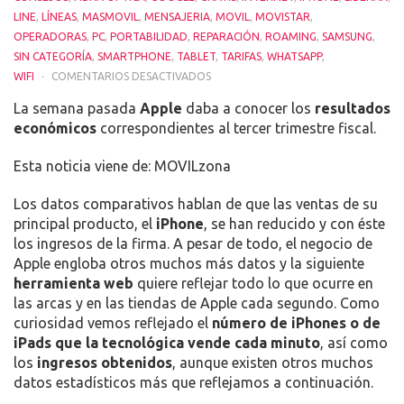
ESTADÍSTICAS Y DATOS CURIOSOS SOBRE
APPLE: CUÁNTOS IPHONES VENDE POR
MINUTO Y MÁS
11/09/2016
4G
,
ADSL
,
ALL4MOVIL
,
ANDROID
,
APP
,
ARREGLAR
,
ASESORÍA TELEFONÍA
,
BATERIA
,
CLIENTE
,
COBRE
,
CONFIGURACIÓN
,
CONSEJOS
,
FIBRA OPTICA
,
GOOGLE
,
GRATIS
,
INTERNET
,
IPHONE
,
LIBERAR
,
LINE
,
LÍNEAS
,
MASMOVIL
,
MENSAJERIA
,
MOVIL
,
MOVISTAR
,
OPERADORAS
,
PC
,
PORTABILIDAD
,
REPARACIÓN
,
ROAMING
,
SAMSUNG
,
SIN CATEGORÍA
,
SMARTPHONE
,
TABLET
,
TARIFAS
,
WHATSAPP
,
EN
WIFI
COMENTARIOS DESACTIVADOS
ESTADÍSTICAS
La semana pasada
Apple
daba a conocer los
resultados
Y
económicos
correspondientes al tercer trimestre fiscal.
DATOS
CURIOSOS
Esta noticia viene de: MOVILzona
SOBRE
APPLE:
Los datos comparativos hablan de que las ventas de su
CUÁNTOS
principal producto, el
iPhone
, se han reducido y con éste
IPHONES
los ingresos de la firma. A pesar de todo, el negocio de
VENDE
Apple engloba otros muchos más datos y la siguiente
POR