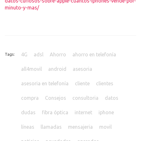
Más noticias e información en
www.all4movil.com
Link noticia:
http://www.movilzona.es/2016/08/01/estadisticas-y-
datos-curiosos-sobre-apple-cuantos-iphones-vende-por-
minuto-y-mas/
4G
adsl
Ahorro
ahorro en telefonía
Tags:
all4movil
android
asesoria
asesoria en telefonía
cliente
clientes