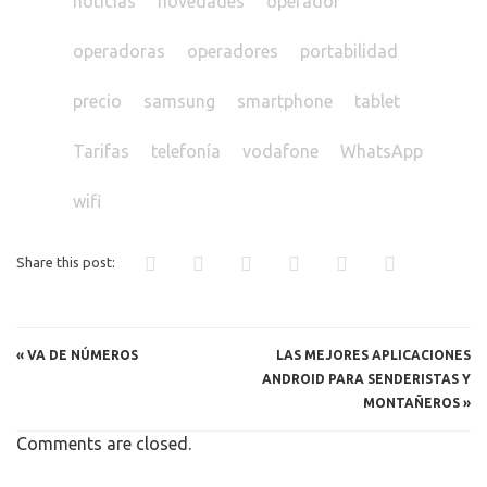
compra
Consejos
consultoria
datos
dudas
fibra óptica
internet
iphone
líneas
llamadas
mensajeria
movil
noticias
novedades
operador
operadoras
operadores
portabilidad
precio
samsung
smartphone
tablet
Tarifas
telefonía
vodafone
WhatsApp
wifi
Share this post: