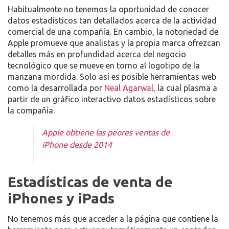
herramienta web
quiere reflejar todo lo que ocurre en
MINUTO
las arcas y en las tiendas de Apple cada segundo. Como
Y
curiosidad vemos reflejado el
número de iPhones o de
MÁS
iPads que la tecnológica vende cada minuto
, así como
los
ingresos obtenidos
, aunque existen otros muchos
datos estadísticos más que reflejamos a continuación.
Habitualmente no tenemos la oportunidad de conocer
datos estadísticos tan detallados acerca de la actividad
comercial de una compañía. En cambio, la notoriedad de
Apple promueve que analistas y la propia marca ofrezcan
detalles más en profundidad acerca del negocio
tecnológico que se mueve en torno al logotipo de la
manzana mordida. Solo así es posible herramientas web
como la desarrollada por
Neal Agarwal
, la cual plasma a
partir de un gráfico interactivo datos estadísticos sobre
la compañía.
Apple obtiene las peores ventas de
iPhone desde 2014