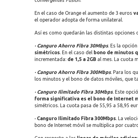
En el caso de Orange el aumento de 3 euros
v
el operador adopta de forma unilateral.
Así es como quedarán las distintas opciones d
· Canguro Ahorro Fibra 30Mbps
. Es la opci
simétricos
. En el caso del
bono de minutos qu
incrementada:
de 1,5 a 2GB
al mes. La cuota m
· Canguro Ahorro Fibra 300Mbps
. Para los q
los minutos y el bono de datos móviles, que 
· Canguro Ilimitado Fibra 30Mbps
. Este opci
forma significativa es el bono de Internet 
simétricos. La cuota pasa de 55,95 a 58,95 eur
· Canguro Ilimitado Fibra 300Mbps
. La velo
bono de Internet móvil se multiplica por cuatr
Con respecto a las
líneas de móviles adicion