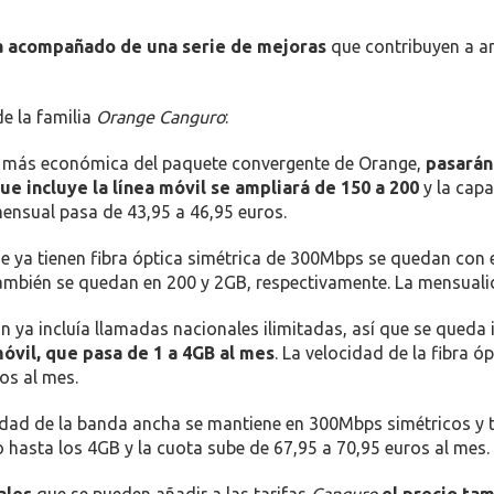
a acompañado de una serie de mejoras
que contribuyen a a
e la familia
Orange Canguro
:
ón más económica del paquete convergente de Orange,
pasarán
e incluye la línea móvil se ampliará de 150 a 200
y la capa
ensual pasa de 43,95 a 46,95 euros.
ue ya tienen fibra óptica simétrica de 300Mbps se quedan con 
también se quedan en 200 y 2GB, respectivamente. La mensuali
ón ya incluía llamadas nacionales ilimitadas, así que se queda 
móvil, que pasa de 1 a 4GB al mes
. La velocidad de la fibra 
os al mes.
cidad de la banda ancha se mantiene en 300Mbps simétricos y t
o hasta los 4GB y la cuota sube de 67,95 a 70,95 euros al mes.
ales
que se pueden añadir a las tarifas
Canguro
el precio ta