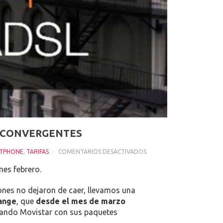
AS CONVERGENTES
EN
TPHONE
,
TARIFAS
COMENTARIOS DESACTIVADOS
ORANGE
mes febrero.
SE
MARCA
iones no dejaron de caer, llevamos una
UN
range
, que
desde el mes de marzo
‘MOVISTAR’
icando Movistar con sus paquetes
Y