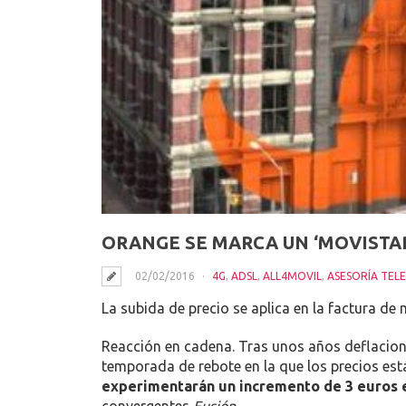
ORANGE SE MARCA UN ‘MOVISTAR
02/02/2016
4G
,
ADSL
,
ALL4MOVIL
,
ASESORÍA TEL
La subida de precio se aplica en la factura de 
Reacción en cadena. Tras unos años deflacioni
temporada de rebote en la que los precios está
experimentarán un incremento de 3 euros 
convergentes
Fusión
.