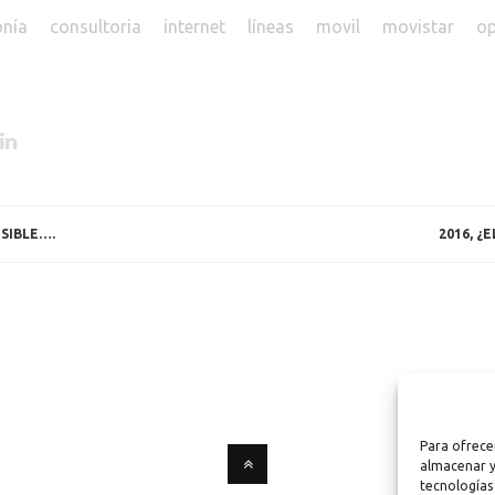
onía
consultoria
internet
líneas
movil
movistar
op
SIBLE….
2016, ¿
Para ofrece
almacenar y
tecnologías