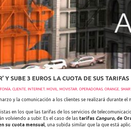
’ Y SUBE 3 EUROS LA CUOTA DE SUS TARIF
EFONÍA
,
CLIENTE
,
INTERNET
,
MOVIL
,
MOVISTAR
,
OPERADORAS
,
ORANGE
,
SMAR
marzo y la comunicación a los clientes se realizará durante el 
stas en los que las tarifas de los servicios de telecomunicac
n volviendo a subir. Es el caso de las
tarifas
Canguro
, de O
en su cuota mensual
, una subida similar que la que está apl