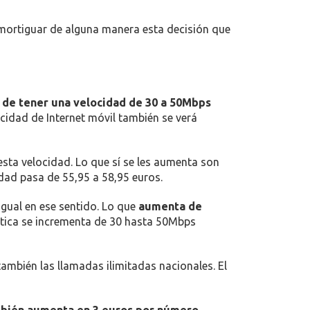
SUBE
3
mortiguar de alguna manera esta decisión que
EUROS
LA
CUOTA
DE
SUS
 de tener una velocidad de 30 a 50Mbps
TARIFAS
cidad de Internet móvil también se verá
CONVERGENTES
esta velocidad. Lo que sí se les aumenta son
dad pasa de 55,95 a 58,95 euros.
igual en ese sentido. Lo que
aumenta de
óptica se incrementa de 30 hasta 50Mbps
ambién las llamadas ilimitadas nacionales. El
mbién aumenta en 3 euros por número