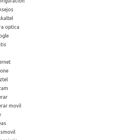
nfiguración
nsejos
kaltel
ra optica
ogle
tis
ernet
hone
ztel
zam
erar
erar movil
e
eas
smovil