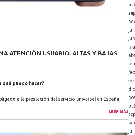
oc
se
ag
jul
ju
ma
NA ATENCIÓN USUARIO. ALTAS Y BAJAS
abr
ma
fe
en
a qué puedo hacer?
di
no
ado a la prestación del servicio universal en España,
oc
LEER MÁS
se
ag
jul