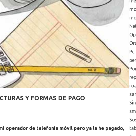
me
mo
mo
Net
Op
Or
Pc
pe
Po
re
ro
sa
ACTURAS Y FORMAS DE PAGO
Sin
sm
Sos
mi operador de telefonía móvil pero ya la he pagado,
tab