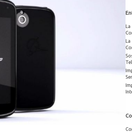
En
La 
Co
La 
Co
Sos
Te
Imp
Ser
Im
Int
Co
Co