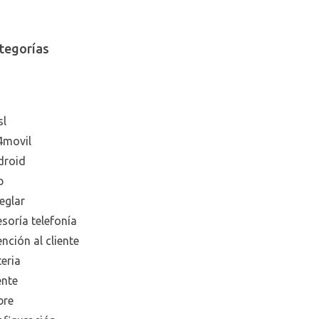
tegorías
sl
4movil
droid
p
eglar
soría telefonía
nción al cliente
eria
ente
bre