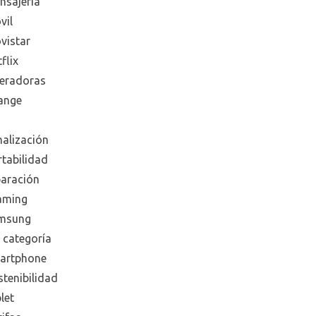
nsajeria
vil
vistar
flix
eradoras
ange
nalización
rtabilidad
paración
aming
msung
 categoría
artphone
tenibilidad
let