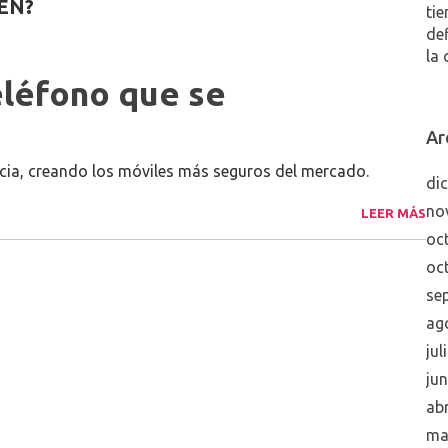
EN?
tie
de
la 
eléfono que se
Ar
cia, creando los móviles más seguros del mercado.
di
no
LEER MÁS
oc
oc
se
ag
jul
ju
abr
ma