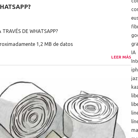
co
WHATSAPP?
co
eus
fib
A TRAVÉS DE WHATSAPP?
go
gra
aproximadamente 1,2 MB de datos
IA
LEER MÁS
Int
ip
jaz
ka
lib
lib
lin
lín
ma