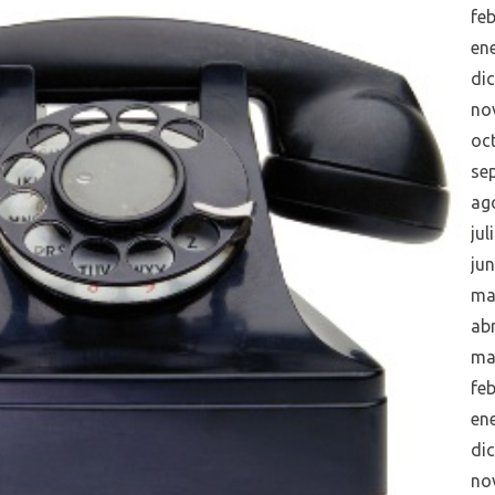
fe
en
di
no
oc
se
ag
jul
ju
ma
abr
ma
fe
en
di
no